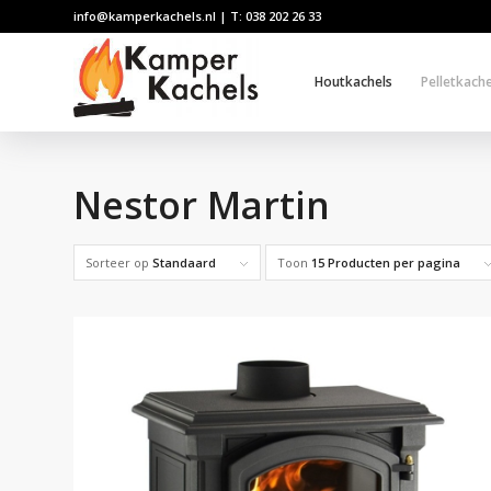
info@kamperkachels.nl | T: 038 202 26 33
Houtkachels
Pelletkache
Nestor Martin
Sorteer op
Standaard
Toon
15 Producten per pagina