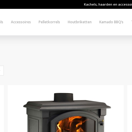
Kachels, haarden en accesso
ls
Accessoires
Pelletkorrels
Houtbriketten
Kamado BBQ’s