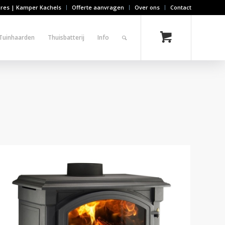
ires | Kamper Kachels
Offerte aanvragen
Over ons
Contact
Tuinhaarden
Thuisbatterij
Info