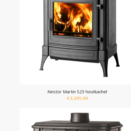
Nestor Martin S23 houtkachel
€
3,295.00