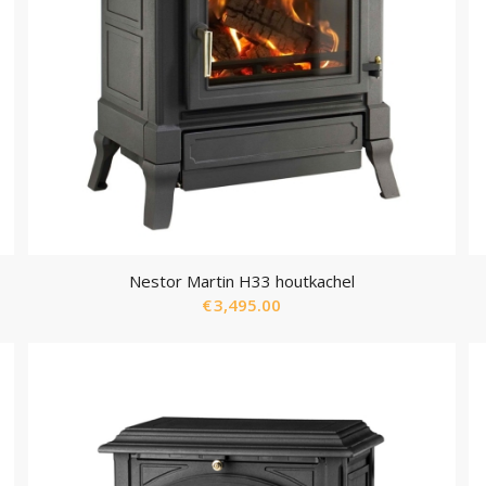
Nestor Martin H33 houtkachel
€
3,495.00