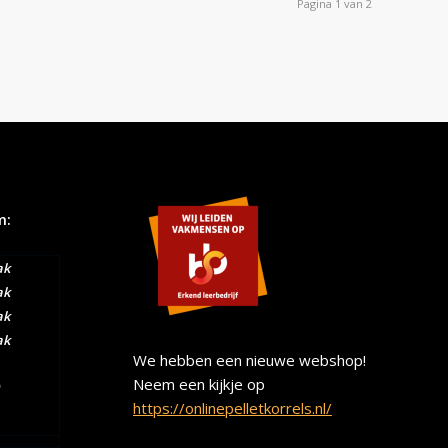
Pagina 1 van 2
m:
ak
ak
ak
ak
We hebben een nieuwe webshop!
Neem een kijkje op
https://onlinepelletkorrels.nl/