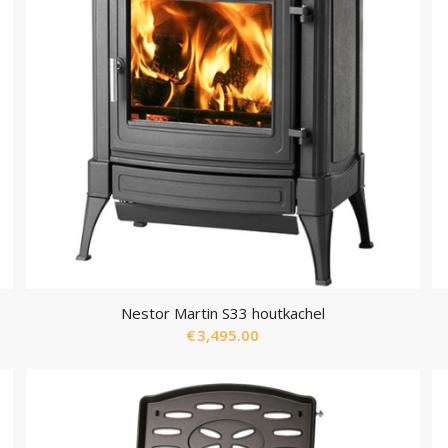
Nestor Martin S33 houtkachel
€
3,495.00