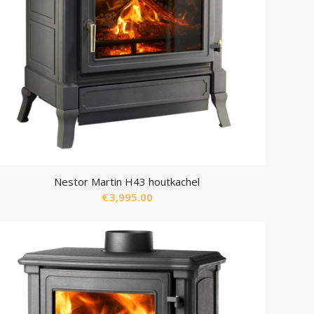
Nestor Martin H43 houtkachel
€
3,995.00