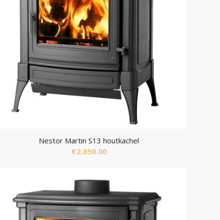
Nestor Martin S13 houtkachel
€
2,850.00