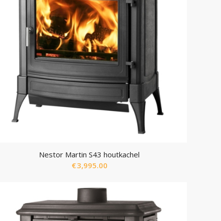
Nestor Martin S43 houtkachel
€
3,995.00