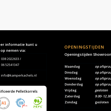
er informatie kunt u
OPENINGSTIJDEN
 op nemen via:
Openingstijden Showroo
038 2022633
/
06 52541347
Maandag
op afspra
Dinsdag
op afspra
info@kamperkachels.nl
Woensdag
op afspra
Donderdag
op afspra
Vrijdag
gesloten
ificeerde Pelletkorrels
Zaterdag
9.00- 12.30
Zondag
gesloten