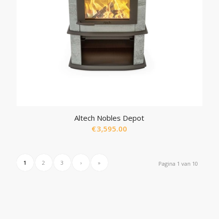
Altech Nobles Depot
€
3,595.00
1
2
3
›
»
Pagina 1 van 10