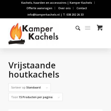
Kachels, haarden en accessoires | Kamper Kachels
Offerte aanvragen
Over ons
Contact
info@kamperkachels.nl | T: 038 202 26 33
Vrijstaande
houtkachels
Sorteer op
Standaard
Toon
15 Producten per pagina