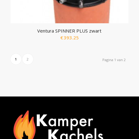
Ventura SPINNER PLUS zwart
€
393.25
1
2
Pagina 1 van 2