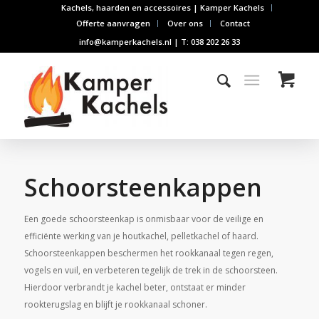
Kachels, haarden en accessoires | Kamper Kachels
Offerte aanvragen
Over ons
Contact
info@kamperkachels.nl | T: 038 202 26 33
Schoorsteenkappen
Een goede schoorsteenkap is onmisbaar voor de veilige en
efficiënte werking van je houtkachel, pelletkachel of haard.
Schoorsteenkappen beschermen het rookkanaal tegen regen,
vogels en vuil, en verbeteren tegelijk de trek in de schoorsteen.
Hierdoor verbrandt je kachel beter, ontstaat er minder
rookterugslag en blijft je rookkanaal schoner.