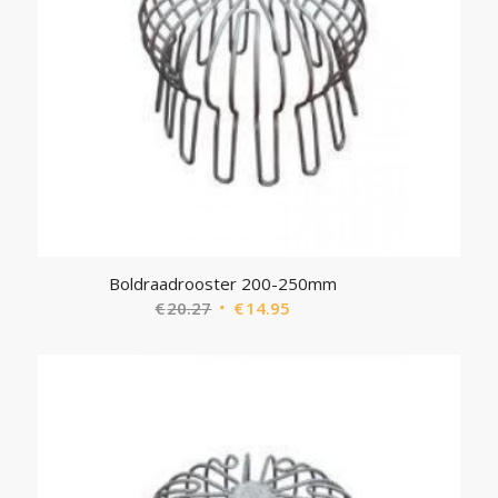
Boldraadrooster 200-250mm
Oorspronkelijke
Huidige
€
20.27
€
14.95
prijs
prijs
was:
is:
€20.27.
€14.95.