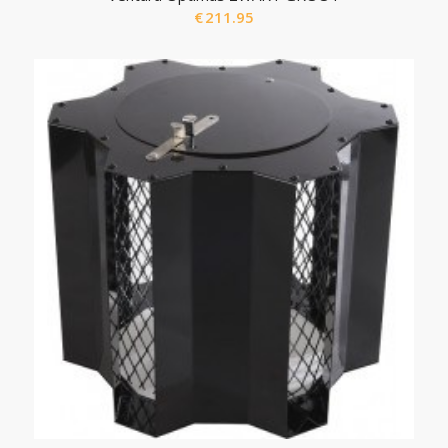
€
211.95