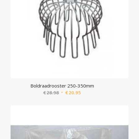
Boldraadrooster 250-350mm
Oorspronkelijke
Huidige
€
28.98
€
20.95
prijs
prijs
was:
is:
€28.98.
€20.95.