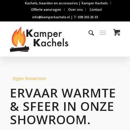
Kachels, haarden en accessoires | Kamper Kachels
Offerte aanvragen
Over ons
Contact
info@kamperkachels.nl | T: 038 202 26 33
Eigen Showroom
ERVAAR WARMTE
& SFEER IN ONZE
SHOWROOM.