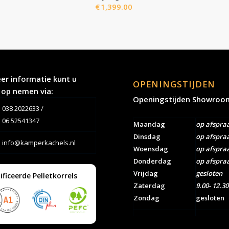
€
1,399.00
er informatie kunt u
OPENINGSTIJDEN
 op nemen via:
Openingstijden Showroo
038 2022633
/
06 52541347
Maandag
op afspra
Dinsdag
op afspra
info@kamperkachels.nl
Woensdag
op afspra
Donderdag
op afspra
Vrijdag
gesloten
ificeerde Pelletkorrels
Zaterdag
9.00- 12.30
Zondag
gesloten