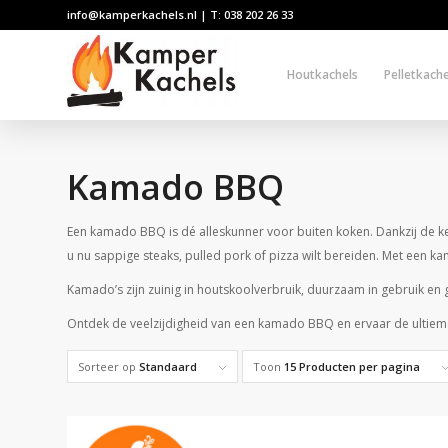
info@kamperkachels.nl | T: 038 202 26 33
Houtkachels
Pelletkache
Kamado BBQ
Een kamado BBQ is dé alleskunner voor buiten koken. Dankzij de ker
u nu sappige steaks, pulled pork of pizza wilt bereiden. Met een ka
Kamado’s zijn zuinig in houtskoolverbruik, duurzaam in gebruik en 
Ontdek de veelzijdigheid van een kamado BBQ en ervaar de ultieme 
Sorteer op
Standaard
Toon
15 Producten per pagina