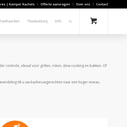
ires | Kamper Kachels
Offerte aanvragen
Over ons
Contact
Tuinhaarden
Thuisbatterij
Info
r controle, ideaal voor grillen, roken, slow cooking en bakken. Of
teverdeling tilt u uw barbecuegerechten naar een hoger niveau.