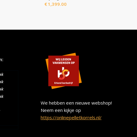
€
1,399.00
m:
ak
ak
ak
ak
We hebben een nieuwe webshop!
Neem een kijkje op
https://onlinepelletkorrels.nl/