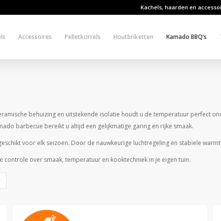
Kachels, haarden en accesso
ls
Accessoires
Pelletkorrels
Houtbriketten
Kamado BBQ’s
amische behuizing en uitstekende isolatie houdt u de temperatuur perfect onde
mado barbecue bereikt u altijd een gelijkmatige garing en rijke smaak.
geschikt voor elk seizoen. Door de nauwkeurige luchtregeling en stabiele warm
controle over smaak, temperatuur en kooktechniek in je eigen tuin.