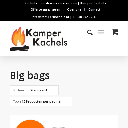
Kachels, haarden en accessoires | Kamper Kachels
Offerte aanvragen
Over ons
Contact
info@kamperkachels.nl | T: 038 202 26 33
Big bags
Sorteer op
Standaard
Toon
15 Producten per pagina