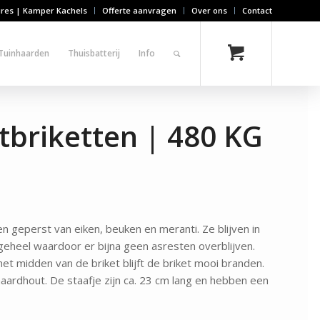
ires | Kamper Kachels
Offerte aanvragen
Over ons
Contact
Tuinhaarden
Thuisbatterij
Info
briketten | 480 KG
 geperst van eiken, beuken en meranti. Ze blijven in
geheel waardoor er bijna geen asresten overblijven.
het midden van de briket blijft de briket mooi branden.
haardhout. De staafje zijn ca. 23 cm lang en hebben een