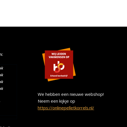
m:
ak
ak
ak
ak
We hebben een nieuwe webshop!
Neem een kijkje op
https://onlinepelletkorrels.nl/