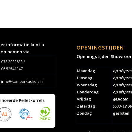
er informatie kunt u
OPENINGSTIJDEN
 op nemen via:
Openingstijden Showroo
038 2022633
/
06 52541347
Maandag
op afspra
Dinsdag
op afspra
info@kamperkachels.nl
Woensdag
op afspra
Donderdag
op afspra
Vrijdag
gesloten
ificeerde Pelletkorrels
Zaterdag
9.00- 12.30
Zondag
gesloten