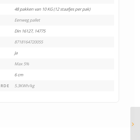
48 pakken van 10 KG (12 staafjes per pak)
Eenweg pallet
Din 16127, 14775
8718164720055
Ja
Max 5%
6 cm
RDE
5.3KWh/kg