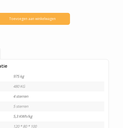
Toevoegen aan winkelwagen
atie
975 kg
480 KG
4 sterren
5 sterren
5,3 KWh/kg
120 * 80 * 100