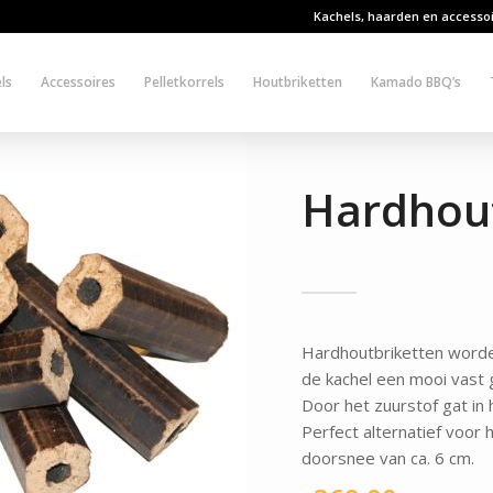
Kachels, haarden en accesso
ls
Accessoires
Pelletkorrels
Houtbriketten
Kamado BBQ’s
Hardhout
Hardhoutbriketten worden
de kachel een mooi vast 
Door het zuurstof gat in 
Perfect alternatief voor 
doorsnee van ca. 6 cm.