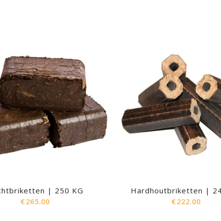
htbriketten | 250 KG
Hardhoutbriketten | 2
€
265.00
€
222.00