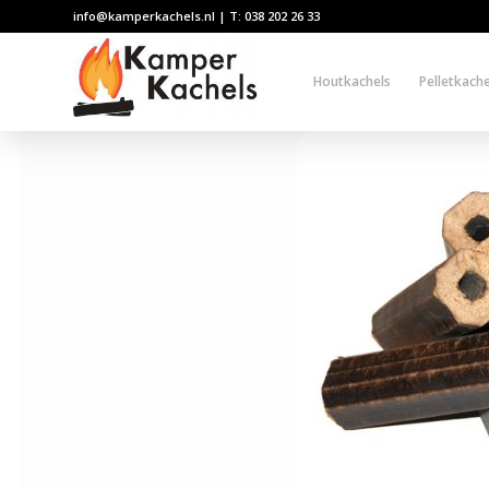
info@kamperkachels.nl | T: 038 202 26 33
Houtkachels
Pelletkache