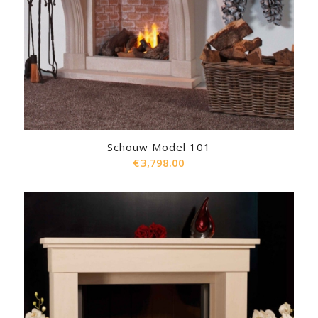
Schouw Model 101
€
3,798.00