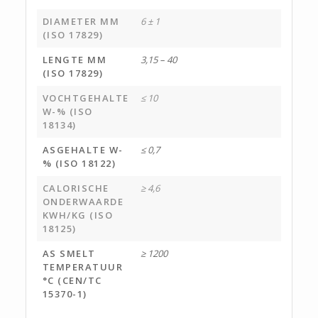
DIAMETER MM
6 ± 1
(ISO 17829)
LENGTE MM
3,15 – 40
(ISO 17829)
VOCHTGEHALTE
≤ 10
W-% (ISO
18134)
ASGEHALTE W-
≤ 0,7
% (ISO 18122)
CALORISCHE
≥ 4,6
ONDERWAARDE
KWH/KG (ISO
18125)
AS SMELT
≥ 1200
TEMPERATUUR
°C (CEN/TC
15370-1)