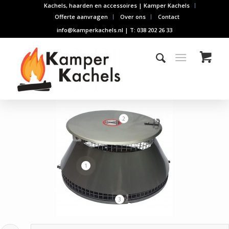
Kachels, haarden en accessoires | Kamper Kachels
Offerte aanvragen
Over ons
Contact
info@kamperkachels.nl | T: 038 202 26 33
2
1
3