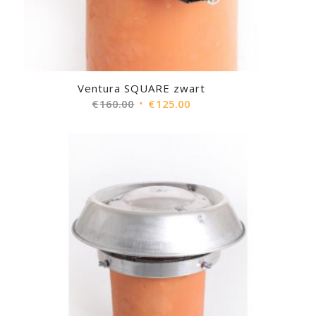
Ventura SQUARE zwart
Oorspronkelijke
Huidige
€
160.00
€
125.00
prijs
prijs
was:
is:
€160.00.
€125.00.