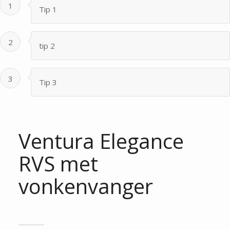
1
Tip 1
2
tip 2
3
Tip 3
Ventura Elegance
RVS met
vonkenvanger