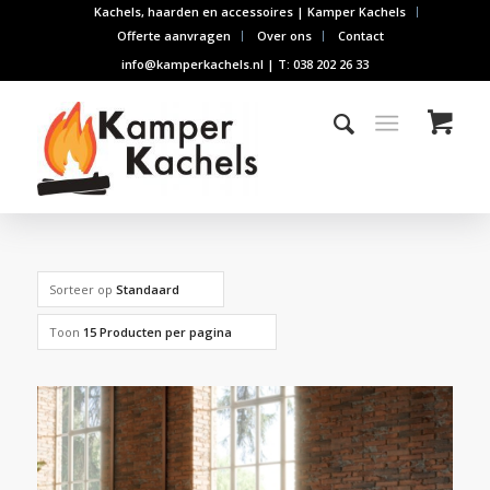
Kachels, haarden en accessoires | Kamper Kachels
Offerte aanvragen
Over ons
Contact
info@kamperkachels.nl | T: 038 202 26 33
Sorteer op
Standaard
Toon
15 Producten per pagina