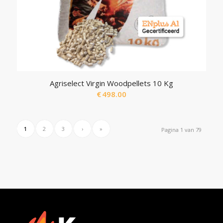
Agriselect Virgin Woodpellets 10 Kg
€
498.00
1
2
3
›
»
Pagina 1 van 79