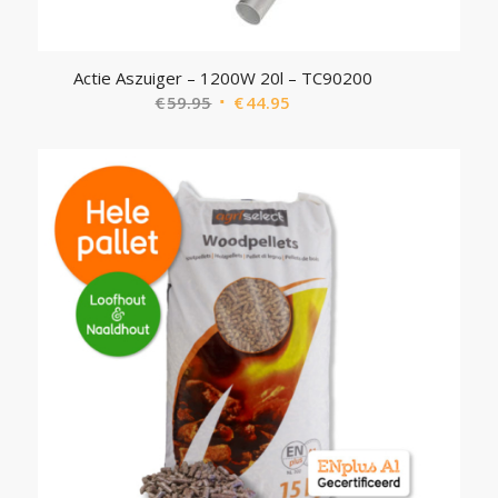
Actie Aszuiger – 1200W 20l – TC90200
Oorspronkelijke
Huidige
€
59.95
€
44.95
prijs
prijs
was:
is:
€59.95.
€44.95.