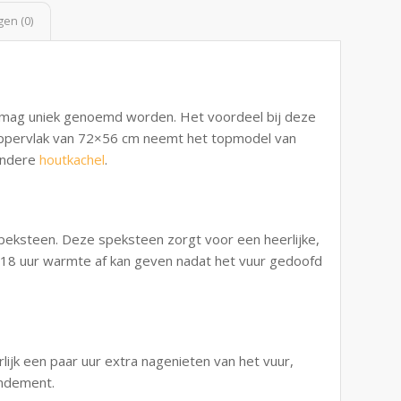
en (0)
mag uniek genoemd worden. Het voordeel bij deze
roppervlak van 72×56 cm neemt het topmodel van
 andere
houtkachel
.
peksteen. Deze speksteen zorgt voor een heerlijke,
l 18 uur warmte af kan geven nadat het vuur gedoofd
lijk een paar uur extra nagenieten van het vuur,
endement.