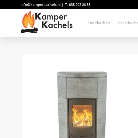
info@kamperkachels.nl | T: 038 202 26 33
Houtkachels
Pelletkache