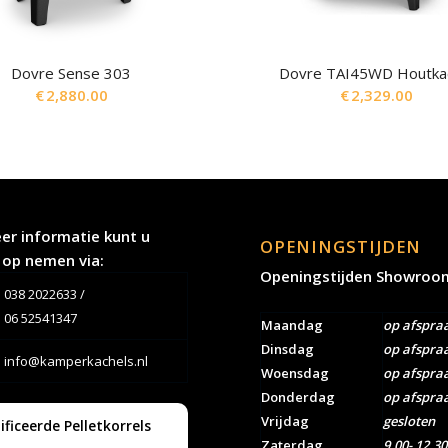
Dovre Sense 303
Dovre TAI45WD Houtka
€
2,880.00
€
2,329.00
er informatie kunt u
OPENINGSTIJDEN
 op nemen via:
Openingstijden Showroo
038 2022633
/
06 52541347
Maandag
op afspra
Dinsdag
op afspra
info@kamperkachels.nl
Woensdag
op afspra
Donderdag
op afspra
Vrijdag
gesloten
ificeerde Pelletkorrels
Zaterdag
9.00- 12.30