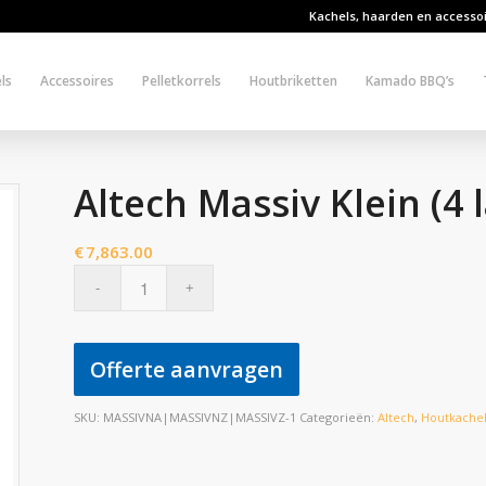
Kachels, haarden en accesso
ls
Accessoires
Pelletkorrels
Houtbriketten
Kamado BBQ’s
Altech Massiv Klein (4 
€
7,863.00
Offerte aanvragen
SKU:
MASSIVNA|MASSIVNZ|MASSIVZ-1
Categorieën:
Altech
,
Houtkache