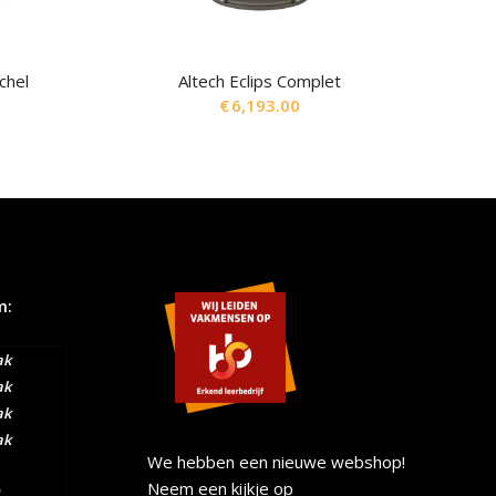
chel
Altech Eclips Complet
€
6,193.00
m:
ak
ak
ak
ak
We hebben een nieuwe webshop!
Neem een kijkje op