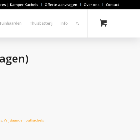
ires | Kamper Kachels
Offerte aanvragen
Over ons
Contact
Tuinhaarden
Thuisbatterij
Info
lagen)
ls
,
Vrijstaande houtkachels