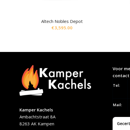
Altech Nobles Depot
€
3,595.00
Voor me
contact
Tel:
Mail:
Kamper Kachels
Ambachtstraat 8A
8263 AK Kampen
Gecert