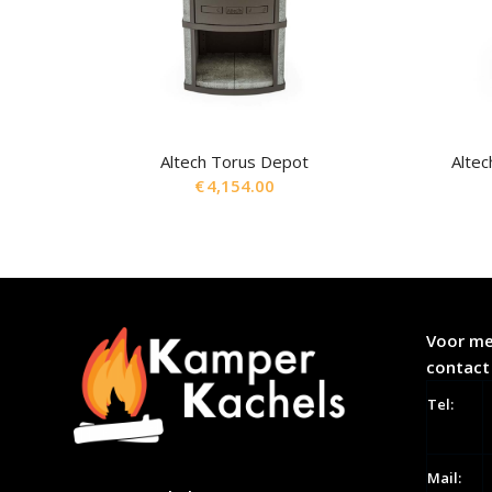
Altech Torus Depot
Alte
€
4,154.00
Voor me
contact
Tel:
Mail: