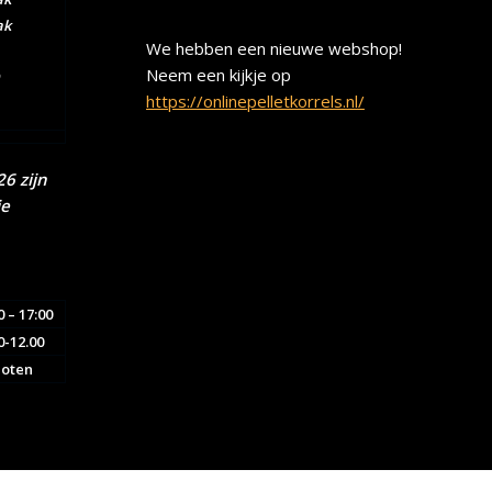
ak
We hebben een nieuwe webshop!
Neem een kijkje op
https://onlinepelletkorrels.nl/
6 zijn
ie
0 – 17:00
0-12.00
loten