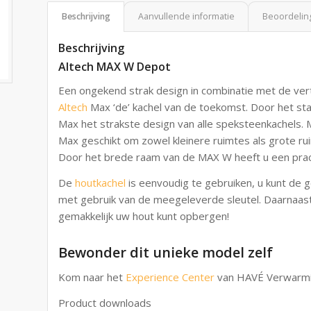
Beschrijving
Aanvullende informatie
Beoordeling
Beschrijving
Altech MAX W Depot
Een ongekend strak design in combinatie met de v
Altech
Max ‘de’ kachel van de toekomst. Door het st
Max het strakste design van alle speksteenkachels.
Max geschikt om zowel kleinere ruimtes als grote rui
Door het brede raam van de MAX W heeft u een prac
De
houtkachel
is eenvoudig te gebruiken, u kunt de
met gebruik van de meegeleverde sleutel. Daarnaast
gemakkelijk uw hout kunt opbergen!
Bewonder dit unieke model zelf
Kom naar het
Experience Center
van HAVÉ Verwarmin
Product downloads