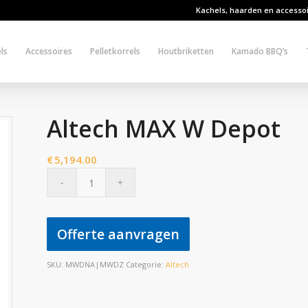
Kachels, haarden en accesso
ls
Accessoires
Pelletkorrels
Houtbriketten
Kamado BBQ’s
Altech MAX W Depot
€
5,194.00
Offerte aanvragen
SKU:
MWDNA|MWDZ
Categorie:
Altech