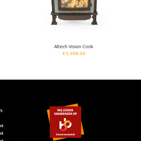
t
Altech Vision Cook
€
5,908.00
m:
ak
ak
ak