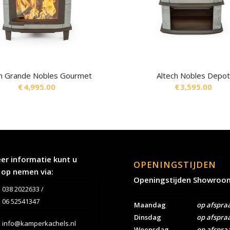
ch Grande Nobles Gourmet
Altech Nobles Depo
€
4,995.00
€
3,595.00
er informatie kunt u
OPENINGSTIJDEN
 op nemen via:
Openingstijden Showroo
038 2022633
/
06 52541347
Maandag
op afspra
Dinsdag
op afspra
info@kamperkachels.nl
Woensdag
op afspra