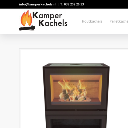
info@kamperkachels.nl | T: 038 202 26 33
Houtkachels
Pelletkache