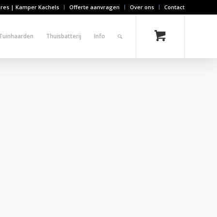
ires | Kamper Kachels
Offerte aanvragen
Over ons
Contact
Tuinhaarden
Thuisbatterij
Info