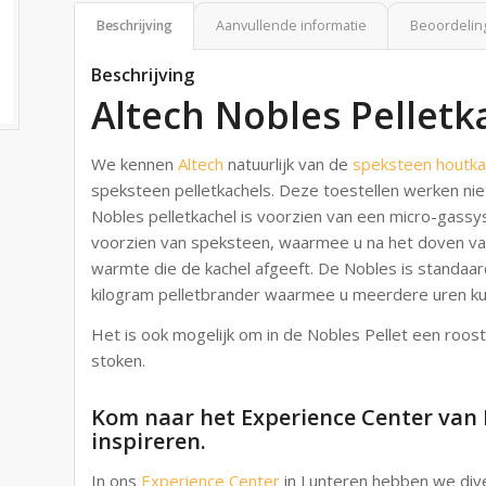
Beschrijving
Aanvullende informatie
Beoordeling
Beschrijving
Altech Nobles Pelletk
We kennen
Altech
natuurlijk van de
speksteen
houtka
speksteen pelletkachels. Deze toestellen werken nie
Nobles pelletkachel is voorzien van een micro-gassy
voorzien van speksteen, waarmee u na het doven van
warmte die de kachel afgeeft. De Nobles is standaa
kilogram pelletbrander waarmee u meerdere uren k
Het is ook mogelijk om in de Nobles Pellet een roost
stoken.
Kom naar het Experience Center van 
inspireren.
In ons
Experience Center
in Lunteren hebben we div