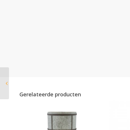
Faber Matrix 450/650 II
Tweezijdig
Gerelateerde producten