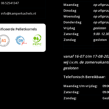
06 52541347
Maandag
op afspra
Dinsdag
op afspra
info@kamperkachels.nl
Woensdag
op afspra
Donderdag
op afspra
Vrijdag
gesloten
ificeerde Pelletkorrels
Zaterdag
9.00- 12.30
Zondag
gesloten
vanaf 16-07 t/m 17-08-202
wij i.v.m. de zomervakant
gesloten
Telefonisch Bereikbaar:
Maandag t/m vrijdag:
09:0
Zaterdag:
09.0
Zondag:
Ges