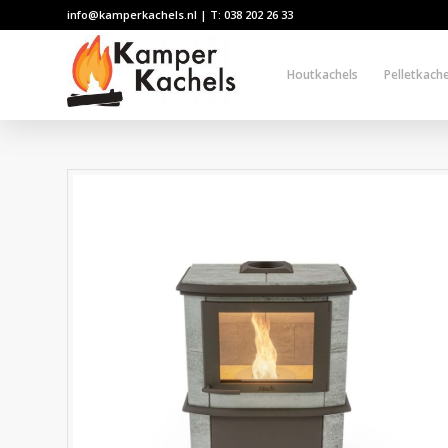
info@kamperkachels.nl | T: 038 202 26 33
Houtkachels
Pelletkache