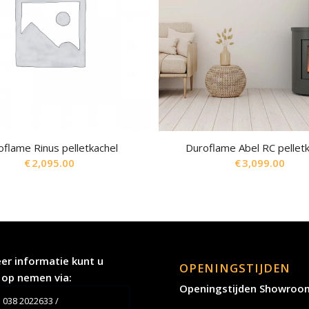
oflame Rinus pelletkachel
Duroflame Abel RC pellet
€
2,095.00
€
3,099.00
er informatie kunt u
OPENINGSTIJDEN
 op nemen via:
Openingstijden Showroo
038 2022633
/