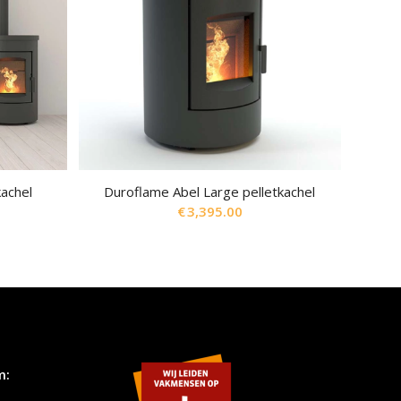
kachel
Duroflame Abel Large pelletkachel
€
3,395.00
m: