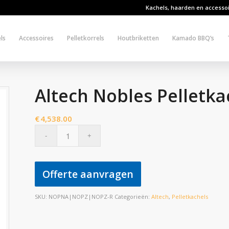
Kachels, haarden en accesso
ls
Accessoires
Pelletkorrels
Houtbriketten
Kamado BBQ’s
Altech Nobles Pelletka
€
4,538.00
Offerte aanvragen
SKU:
NOPNA|NOPZ|NOPZ-R
Categorieën:
Altech
,
Pelletkachels