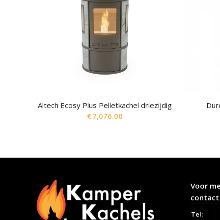
Altech Ecosy Plus Pelletkachel driezijdig
Dur
€
7,076.00
Voor me
contact
Tel: