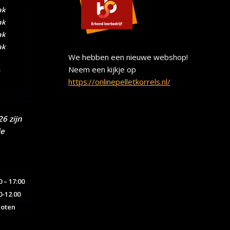
ak
ak
ak
ak
We hebben een nieuwe webshop!
Neem een kijkje op
https://onlinepelletkorrels.nl/
6 zijn
ie
0 – 17:00
0-12.00
loten