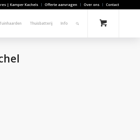
ires | Kamper Kachels
Offerte aanvragen
Over ons
Contact
Tuinhaarden
Thuisbatterij
Info
chel