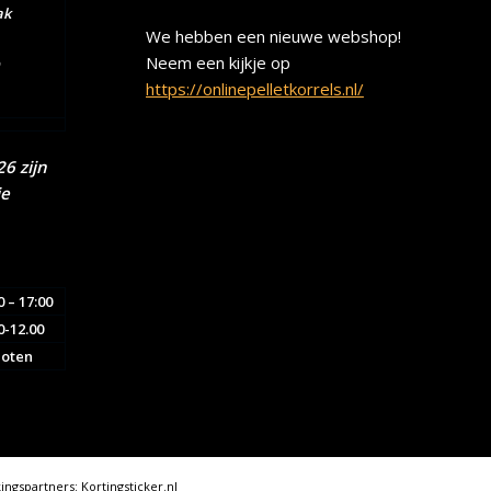
ak
We hebben een nieuwe webshop!
Neem een kijkje op
https://onlinepelletkorrels.nl/
6 zijn
ie
0 – 17:00
0-12.00
loten
ngspartners:
Kortingsticker.nl