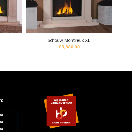
Schouw Montreux XL
€
3,880.00
m:
ak
ak
ak