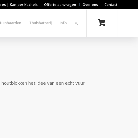
ires | Kamper Kachels
Offerte aanvragen
Over ons
Contact
Tuinhaarden
Thuisbatterij
Info
houtblokken het idee van een echt vuur.