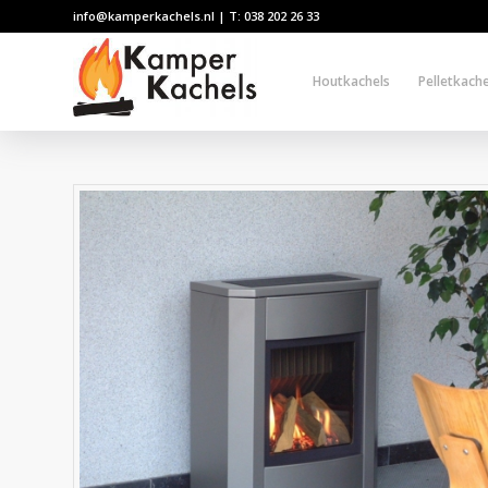
info@kamperkachels.nl | T: 038 202 26 33
Houtkachels
Pelletkache