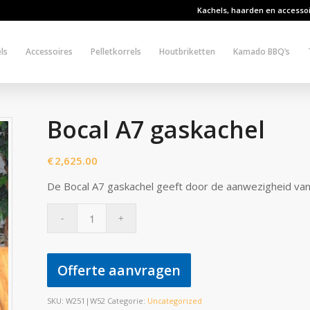
Kachels, haarden en accesso
ls
Accessoires
Pelletkorrels
Houtbriketten
Kamado BBQ’s
Bocal A7 gaskachel
€
2,625.00
De Bocal A7 gaskachel geeft door de aanwezigheid van 
Offerte aanvragen
SKU:
W251|W52
Categorie:
Uncategorized