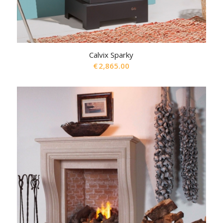
Calvix Sparky
€
2,865.00