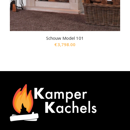
Schouw Model 101
€
3,798.00