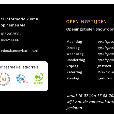
er informatie kunt u
OPENINGSTIJDEN
 op nemen via:
Openingstijden Showroo
038 2022633
/
06 52541347
Maandag
op afspra
Dinsdag
op afspra
info@kamperkachels.nl
Woensdag
op afspra
Donderdag
op afspra
Vrijdag
gesloten
ificeerde Pelletkorrels
Zaterdag
9.00- 12.30
Zondag
gesloten
vanaf 16-07 t/m 17-08-202
wij i.v.m. de zomervakant
gesloten