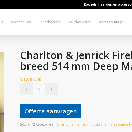
Kachels, haarden en accesso
ls
Accessoires
Pelletkorrels
Houtbriketten
Kamado BBQ’s
Charlton & Jenrick Fi
breed 514 mm Deep M
€
1,995.00
Offerte aanvragen
SKU:
8442
Categorieën:
Charlton en Jenrick
,
Houtkachels
,
Vrijstaande h