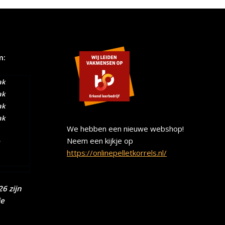
m:
ak
ak
ak
ak
We hebben een nieuwe webshop!
Neem een kijkje op
https://onlinepelletkorrels.nl/
6 zijn
ie