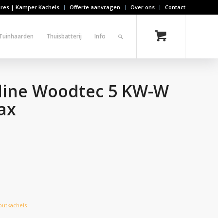
ires | Kamper Kachels
Offerte aanvragen
Over ons
Contact
Tuinhaarden
Thuisbatterij
Info
reline Woodtec 5 KW-W
ax
outkachels