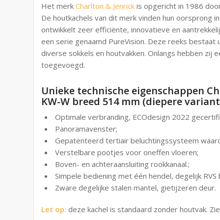
Het merk
Charlton & Jenrick
is opgericht in 1986 door
De houtkachels van dit merk vinden hun oorsprong in 
ontwikkelt zeer efficiënte, innovatieve en aantrekkel
een serie genaamd PureVision. Deze reeks bestaat ui
diverse sokkels en houtvakken. Onlangs hebben zij 
toegevoegd.
Unieke technische eigenschappen Cha
KW-W breed 514 mm (diepere variant
Optimale verbranding, ECOdesign 2022 gecertifi
Panoramavenster;
Gepatenteerd tertiair beluchtingssysteem waard
Verstelbare pootjes voor oneffen vloeren;
Boven- en achteraansluiting rookkanaal.;
Simpele bediening met één hendel, degelijk RV
Zware degelijke stalen mantel, gietijzeren deur.
Let op:
deze kachel is standaard zonder houtvak. Zie