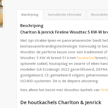
Beschrijving
Aanvullende informatie
Beoordeling
Beschrijving
Charlton & Jenrick Fireline Woodtec 5 KW-W br
Met zijn strakke lijnen en panoramavenster biedt h
biomassaverbrandingstechnologie. Eenvoudig te bed
Woodtec de perfecte keuze voor een traditioneel of 
Woodtec 5 KW-W breed 514 mm
houtkachel
breed (
optionele sokkel, houtopslag en zwarte of eiken han
modellen SIA Ecodesign 2022 gecertificeerd, DEFRA
goedgekeurd, CE-gemarkeerd volgens geharmonise
ISO400-systemen. Dit is de diepere uitvoering.
Kies alleen het beste met Woodtec-kachels van
Firel
De houtkachels Charlton & Jenrick