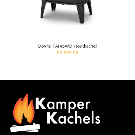
Dovre TAI45WD Houtkachel
€
2,329.00