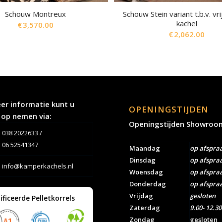
Schouw Montreux
Schouw Stein variant t.b.v. vr
kachel
€
3,570.00
€
2,062.00
er informatie kunt u
OPENINGSTIJDEN
 op nemen via:
Openingstijden Showroo
038 2022633
/
06 52541347
Maandag
op afspra
Dinsdag
op afspra
info@kamperkachels.nl
Woensdag
op afspra
Donderdag
op afspra
Vrijdag
gesloten
ificeerde Pelletkorrels
Zaterdag
9.00- 12.30
Zondag
gesloten