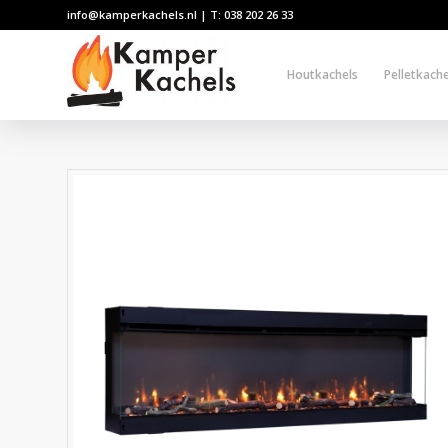
info@kamperkachels.nl | T: 038 202 26 33
Houtkachels
Pelletkache