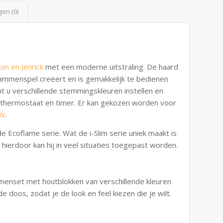
en (0)
ton en Jenrick
met een moderne uitstraling. De haard
vlammenspel creëert en is gemakkelijk te bedienen
t u verschillende stemmingskleuren instellen en
 thermostaat en timer. Er kan gekozen worden voor
kW
.
de Ecoflame serie. Wat de i-Slim serie uniek maakt is
hierdoor kan hij in veel situaties toegepast worden.
enset met houtblokken van verschillende kleuren
de doos, zodat je de look en feel kiezen die je wilt.