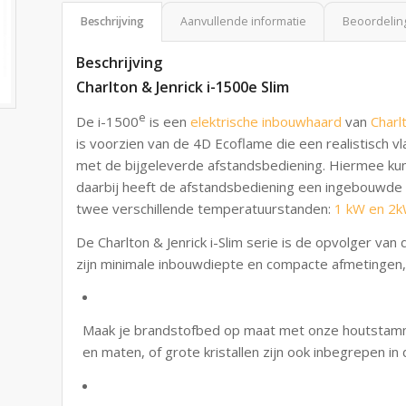
Beschrijving
Aanvullende informatie
Beoordeling
Beschrijving
Charlton & Jenrick i-1500e Slim
e
De i-1500
is een
elektrische inbouwhaard
van
Charl
is voorzien van de 4D Ecoflame die een realistisch 
met de bijgeleverde afstandsbediening. Hiermee kun
daarbij heeft de afstandsbediening een ingebouwde
twee verschillende temperatuurstanden:
1 kW en 2
De Charlton & Jenrick i-Slim serie is de opvolger van 
zijn minimale inbouwdiepte en compacte afmetingen, 
Maak je brandstofbed op maat met onze houtstamm
en maten, of grote kristallen zijn ook inbegrepen in 