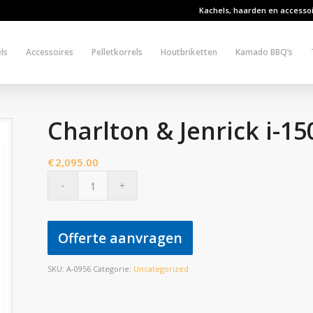
Kachels, haarden en accesso
ls
Accessoires
Pelletkorrels
Houtbriketten
Kamado BBQ’s
Charlton & Jenrick i-15
€
2,095.00
Offerte aanvragen
SKU:
A-0956
Categorie:
Uncategorized