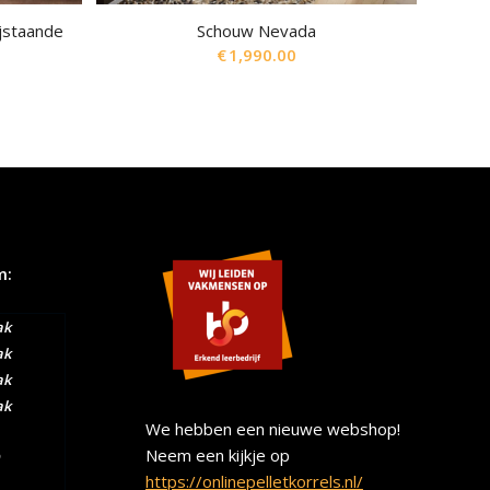
ijstaande
Schouw Nevada
€
1,990.00
m:
ak
ak
ak
ak
We hebben een nieuwe webshop!
Neem een kijkje op
https://onlinepelletkorrels.nl/