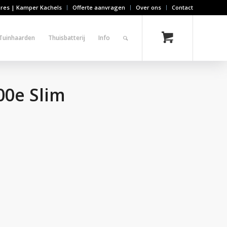
ires | Kamper Kachels
Offerte aanvragen
Over ons
Contact
Tuinhaarden
Thuisbatterij
Info
00e Slim