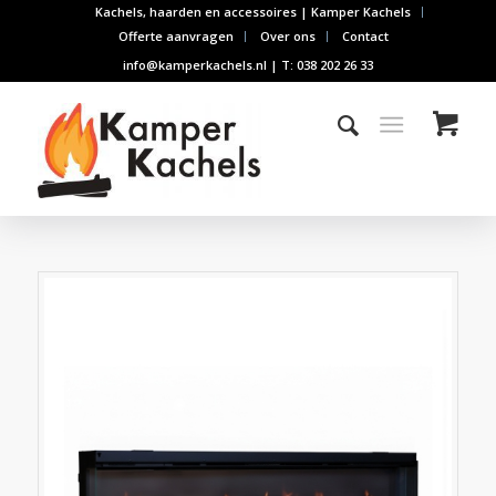
Kachels, haarden en accessoires | Kamper Kachels
Offerte aanvragen
Over ons
Contact
info@kamperkachels.nl | T: 038 202 26 33