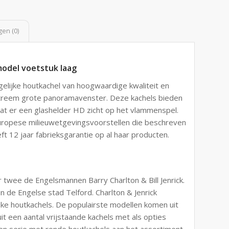
en (0)
 model voetstuk laag
gelijke houtkachel van hoogwaardige kwaliteit en
xtreem grote panoramavenster. Deze kachels bieden
at er een glashelder HD zicht op het vlammenspel.
uropese milieuwetgevingsvoorstellen die beschreven
t 12 jaar fabrieksgarantie op al haar producten.
r twee de Engelsmannen Barry Charlton & Bill Jenrick.
n de Engelse stad Telford. Charlton & Jenrick
ijke houtkachels. De populairste modellen komen uit
t een aantal vrijstaande kachels met als opties
een serie met ronde houtkachels aan het assortiment