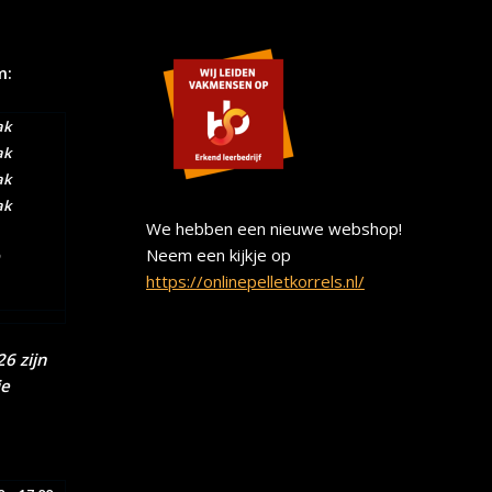
m:
ak
ak
ak
ak
We hebben een nieuwe webshop!
Neem een kijkje op
https://onlinepelletkorrels.nl/
6 zijn
ie