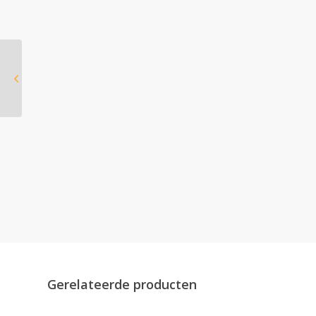
Charlton & Jenrick
Purevision vrijstaand
rond model
Gerelateerde producten