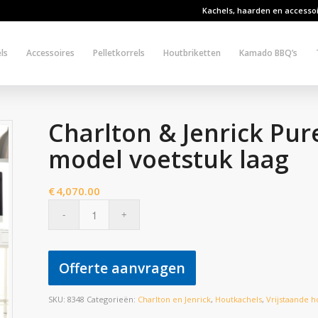
Kachels, haarden en accesso
ls
Accessoires
Pelletkorrels
Houtbriketten
Kamado BBQ’s
Charlton & Jenrick Pur
model voetstuk laag
€
4,070.00
Offerte aanvragen
SKU:
8348
Categorieën:
Charlton en Jenrick
,
Houtkachels
,
Vrijstaande h