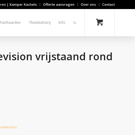
ires | Kamper Kachels
Offerte aanvragen
Over ons
Contact
Tuinhaarden
Thuisbatterij
Info
evision vrijstaand rond
outkachels