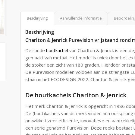
Beschrijving
Aanvullende informatie
Beoordeling
Beschrijving
Charlton & Jenrick Purevision vrijstaand rond
De ronde
houtkachel
van Charlton & Jenrick is een de
gemaakt van metaal. Het model is uniek door het e
de stoker een zicht van 180 graden. Hierdoor ontsta
De Purevision modellen voldoen aan de strengste E
staan in het ECODESIGN 2022. Charlton & Jenrick geef
De houtkachels Charlton & Jenrick
Het merk Charlton & Jenrick is opgericht in 1986 doo
De (hout)kachels van dit merk vinden hun oorsprong i
ontwikkelt zeer efficiënte, innovatieve en aantrekkel
een serie genaamd PureVision. Deze reeks bestaat ui
diverse sokkels en houtvakken. Onlangs hebben zij 