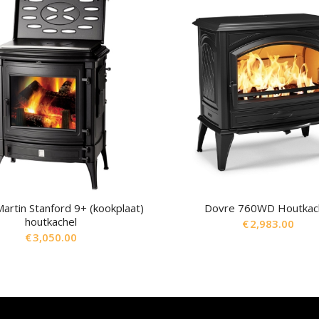
artin Stanford 9+ (kookplaat)
Dovre 760WD Houtkac
houtkachel
€
2,983.00
€
3,050.00