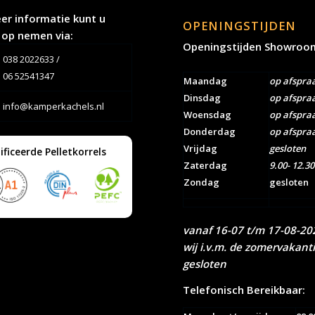
er informatie kunt u
OPENINGSTIJDEN
 op nemen via:
Openingstijden Showroo
038 2022633
/
06 52541347
Maandag
op afspra
Dinsdag
op afspra
info@kamperkachels.nl
Woensdag
op afspra
Donderdag
op afspra
Vrijdag
gesloten
ificeerde Pelletkorrels
Zaterdag
9.00- 12.30
Zondag
gesloten
vanaf 16-07 t/m 17-08-202
wij i.v.m. de zomervakant
gesloten
Telefonisch Bereikbaar: