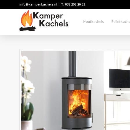
info@kamperkachels.nl | T: 038 202 26 33
Houtkachels
Pelletkache