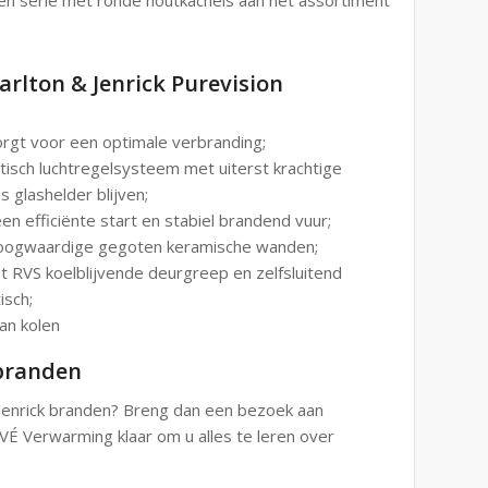
rlton & Jenrick Purevision
orgt voor een optimale verbranding;
isch luchtregelsysteem met uiterst krachtige
 glashelder blijven;
n efficiënte start en stabiel brandend vuur;
 hoogwaardige gegoten keramische wanden;
et RVS koelblijvende deurgreep en zelfsluitend
isch;
an kolen
 branden
Jenrick branden? Breng dan een bezoek aan
É Verwarming klaar om u alles te leren over