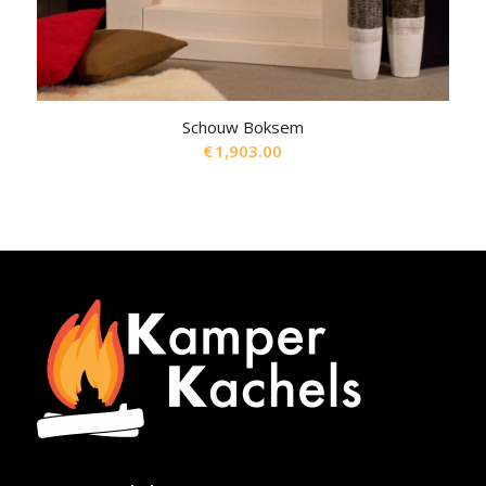
Schouw Boksem
€
1,903.00