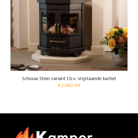
Schouw Stein variant t.b.v. vrijstaande kachel
€
2,062.00