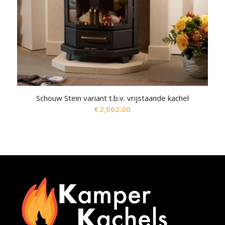
Schouw Stein variant t.b.v. vrijstaande kachel
€
2,062.00