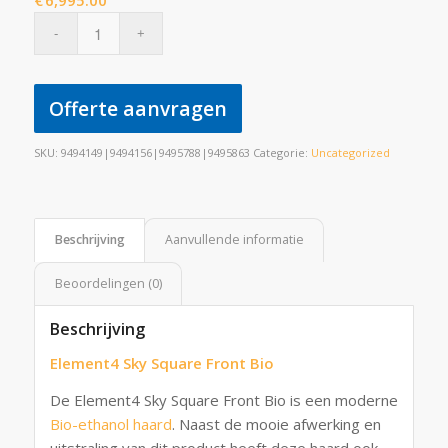
€
6,995.00
Offerte aanvragen
SKU:
9494149|9494156|9495788|9495863
Categorie:
Uncategorized
Beschrijving
Aanvullende informatie
Beoordelingen (0)
Beschrijving
Element4 Sky Square Front Bio
De Element4 Sky Square Front Bio is een moderne
Bio-ethanol haard
. Naast de mooie afwerking en
uitstraling van dit product heeft deze haard ook