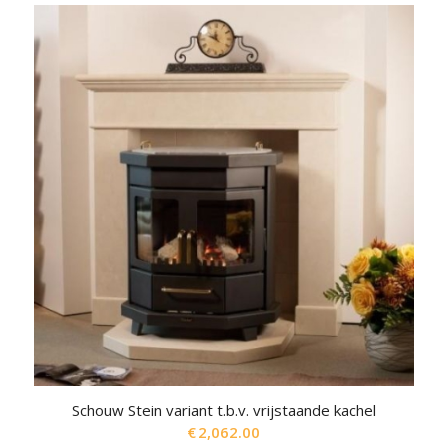
Schouw Stein variant t.b.v. vrijstaande kachel
€
2,062.00