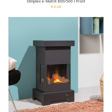
Dimplex e-MatriX 800/500 I Front
€
0.00