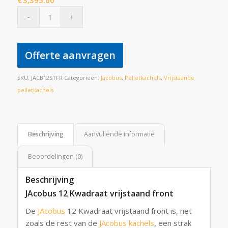
€
3,395.00
Offerte aanvragen
SKU:
JACB12STFR
Categorieën:
Jacobus
,
Pelletkachels
,
Vrijstaande
pelletkachels
Beschrijving
Aanvullende informatie
Beoordelingen (0)
Beschrijving
JAcobus 12 Kwadraat vrijstaand front
De
JAcobus
12 Kwadraat vrijstaand front is, net
zoals de rest van de
JAcobus kachels
, een strak