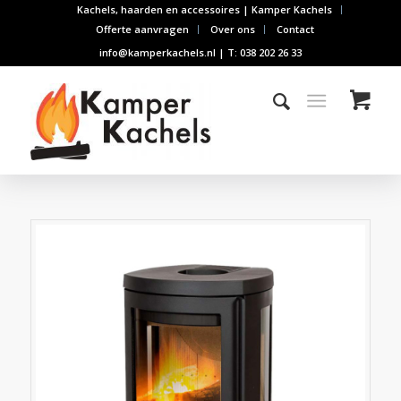
Kachels, haarden en accessoires | Kamper Kachels
Offerte aanvragen
Over ons
Contact
info@kamperkachels.nl | T: 038 202 26 33