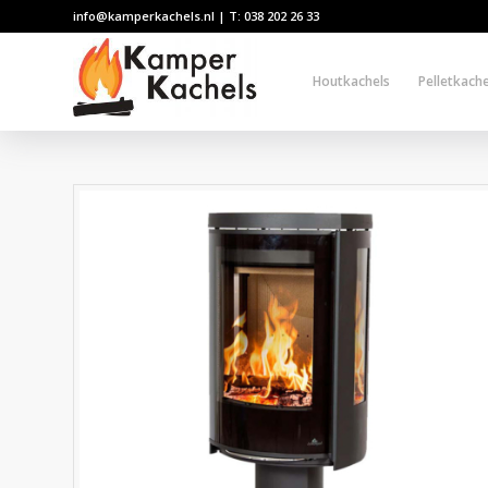
info@kamperkachels.nl | T: 038 202 26 33
Houtkachels
Pelletkache