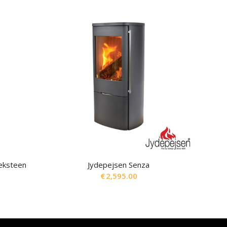
eksteen
Jydepejsen Senza
€
2,595.00