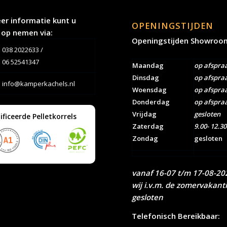
er informatie kunt u
OPENINGSTIJDEN
 op nemen via:
Openingstijden Showroo
038 2022633
/
06 52541347
Maandag
op afspra
Dinsdag
op afspra
info@kamperkachels.nl
Woensdag
op afspra
Donderdag
op afspra
Vrijdag
gesloten
ificeerde Pelletkorrels
Zaterdag
9.00- 12.30
Zondag
gesloten
vanaf 16-07 t/m 17-08-202
wij i.v.m. de zomervakant
gesloten
Telefonisch Bereikbaar: