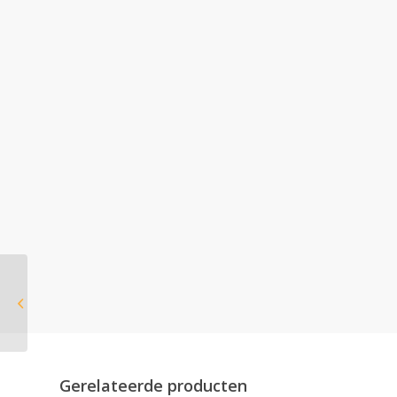
Jydepejsen Cozy
Modern Wall met
zijruiten
Gerelateerde producten