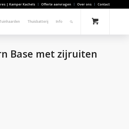
ires | Kamper Kachels
Offerte aanvragen
Over ons
Contact
Tuinhaarden
Thuisbatterij
Info
n Base met zijruiten