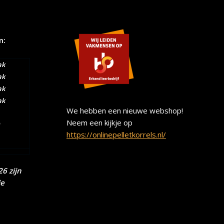
m:
ak
ak
ak
ak
We hebben een nieuwe webshop!
Neem een kijkje op
https://onlinepelletkorrels.nl/
6 zijn
ie