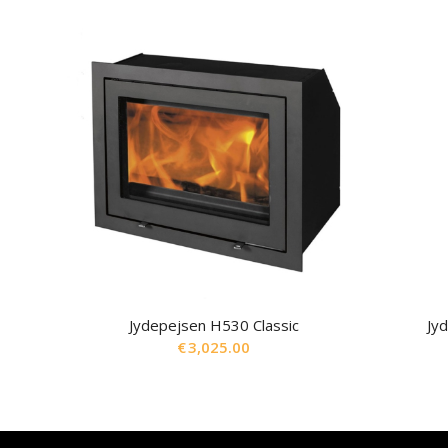
Jydepejsen H530 Classic
Jy
€
3,025.00