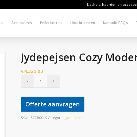
Kachels, haarden en accesso
ls
Accessoires
Pelletkorrels
Houtbriketten
Kamado BBQ’s
Jydepejsen Cozy Moder
€
4,325.00
Offerte aanvragen
SKU:
13773000-S
Categorie:
Jydepejsen