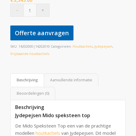
€
3,545.00
Offerte aanvragen
SKU:
14202000|14202010
Categorieën:
Houtkachels
,
Jydepejsen
,
Vrijstaande houtkachels
Beschrijving
Aanvullende informatie
Beoordelingen (0)
Beschrijving
Jydepejsen Mido speksteen top
De Mido Speksteen Top een van de prachtige
modellen
houtkachels
van Jydepejsen. Dit model