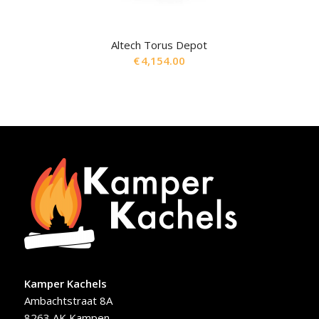
Altech Torus Depot
€
4,154.00
Kamper Kachels
Ambachtstraat 8A
8263 AK Kampen