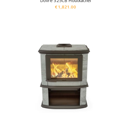
Dovre 325CB Houtkachel
€
1,821.00