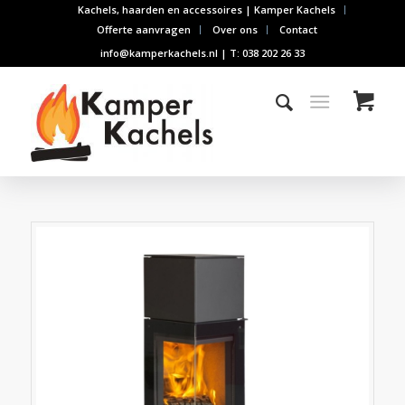
Kachels, haarden en accessoires | Kamper Kachels
Offerte aanvragen
Over ons
Contact
info@kamperkachels.nl | T: 038 202 26 33