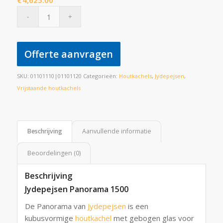
€
4,625.00
Offerte aanvragen
SKU:
01101110|01101120
Categorieën:
Houtkachels
,
Jydepejsen
,
Vrijstaande houtkachels
Beschrijving
Aanvullende informatie
Beoordelingen (0)
Beschrijving
Jydepejsen Panorama 1500
De Panorama van
Jydepejsen
is een
kubusvormige
houtkachel
met gebogen glas voor