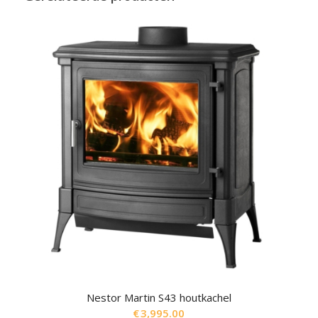
Nestor Martin S43 houtkachel
€
3,995.00