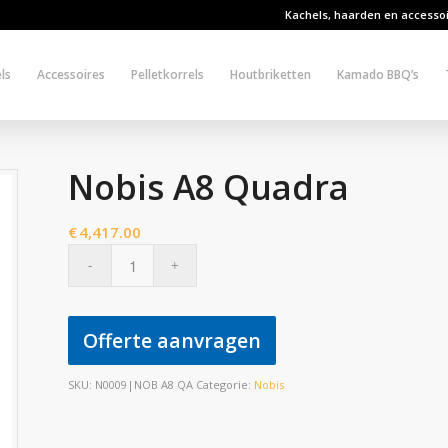
Kachels, haarden en accesso
ls
Accessoires
Pelletkorrels
Houtbriketten
Kamado BBQ’s
Nobis A8 Quadra
€
4,417.00
Offerte aanvragen
SKU:
N0009|NOB A8 QA
Categorie:
Nobis