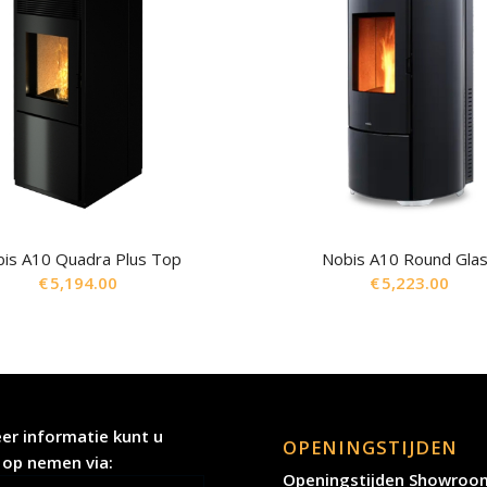
is A10 Quadra Plus Top
Nobis A10 Round Gla
€
5,194.00
€
5,223.00
er informatie kunt u
OPENINGSTIJDEN
 op nemen via:
Openingstijden Showroo