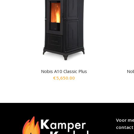
Nobis A10 Classic Plus
Nob
€
5,650.00
Voor me
contact