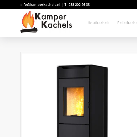
info@kamperkachels.nl | T: 038 202 26 33
Houtkachels
Pelletkache