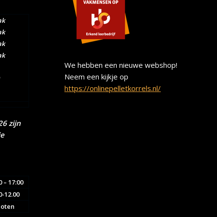
ak
ak
ak
ak
We hebben een nieuwe webshop!
Neem een kijkje op
https://onlinepelletkorrels.nl/
6 zijn
ie
0 – 17:00
0-12.00
loten