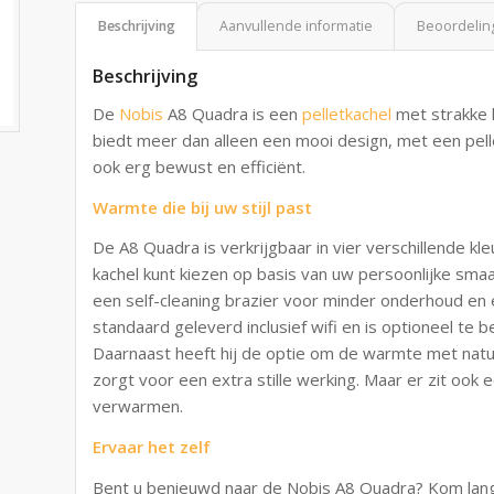
Beschrijving
Aanvullende informatie
Beoordeling
Beschrijving
De
Nobis
A8 Quadra is een
pelletkachel
met strakke l
biedt meer dan alleen een mooi design, met een pelle
ook erg bewust en efficiënt.
Warmte die bij uw stijl past
De A8 Quadra is verkrijgbaar in vier verschillende kl
kachel kunt kiezen op basis van uw persoonlijke smaa
een self-cleaning brazier voor minder onderhoud en
standaard geleverd inclusief wifi en is optioneel te 
Daarnaast heeft hij de optie om de warmte met natuu
zorgt voor een extra stille werking. Maar er zit ook e
verwarmen.
Ervaar het zelf
Bent u benieuwd naar de Nobis A8 Quadra? Kom lan