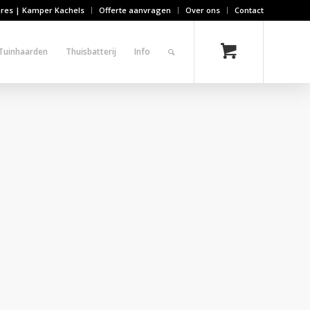
ires | Kamper Kachels
Offerte aanvragen
Over ons
Contact
Tuinhaarden
Thuisbatterij
Info