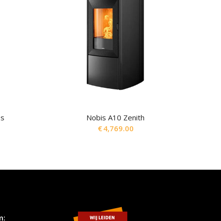
ss
Nobis A10 Zenith
€
4,769.00
m: