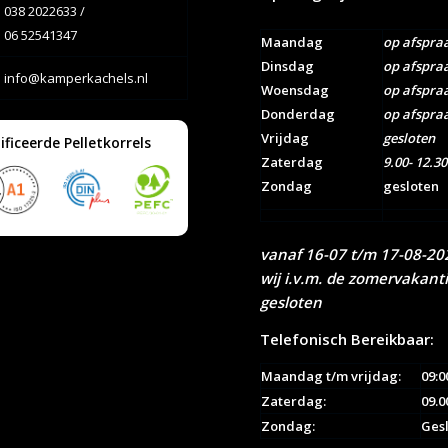
038 2022633
/
06 52541347
Maandag
op afspra
Dinsdag
op afspra
info@kamperkachels.nl
Woensdag
op afspra
Donderdag
op afspra
Vrijdag
gesloten
ificeerde Pelletkorrels
Zaterdag
9.00- 12.30
Zondag
gesloten
vanaf 16-07 t/m 17-08-202
wij i.v.m. de zomervakant
gesloten
Telefonisch Bereikbaar:
Maandag t/m vrijdag:
09:0
Zaterdag:
09.0
Zondag:
Ges