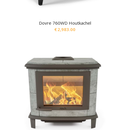
Dovre 760WD Houtkachel
€
2,983.00