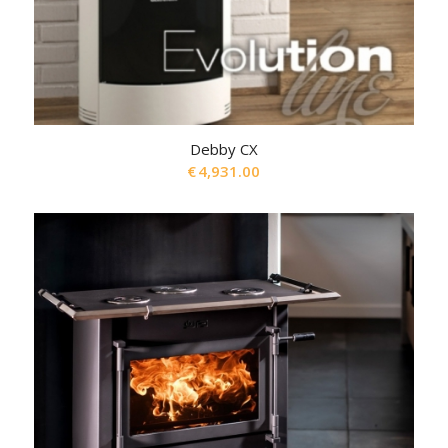
Debby CX
€
4,931.00