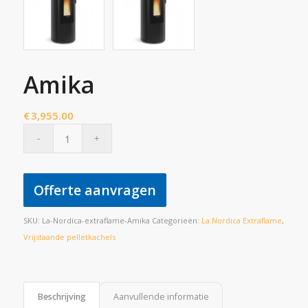
Amika
€
3,955.00
Offerte aanvragen
SKU:
La-Nordica-extraflame-Amika
Categorieën:
La Nordica Extraflame
,
Vrijstaande pelletkachels
Beschrijving
Aanvullende informatie