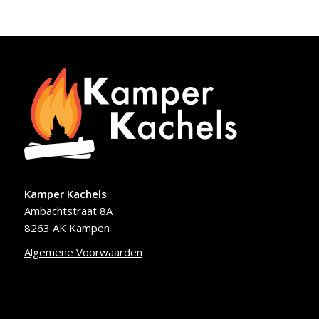
was:
is:
€2,936.00.
€2,866.00.
Kamper Kachels
Ambachtstraat 8A
8263 AK Kampen
Algemene Voorwaarden