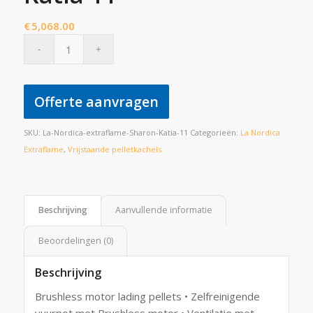
€
5,068.00
Offerte aanvragen
SKU:
La-Nordica-extraflame-Sharon-Katia-11
Categorieën:
La Nordica
Extraflame
,
Vrijstaande pelletkachels
Beschrijving
Aanvullende informatie
Beoordelingen (0)
Beschrijving
Brushless motor lading pellets • Zelfreinigende
vuurpot met Brushless motor • Ventilatie met