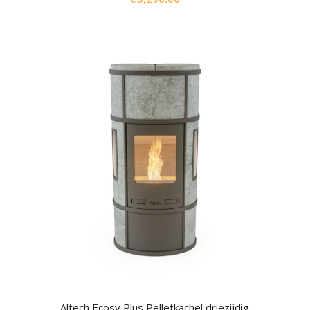
Altech Ecosy Plus Pelletkachel driezijdig