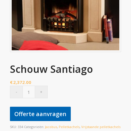
Schouw Santiago
€
2,372.00
Offerte aanvragen
SKU:
334
Categorieën:
Jacobus
,
Pelletkachels
,
Vrijstaande pelletkachels