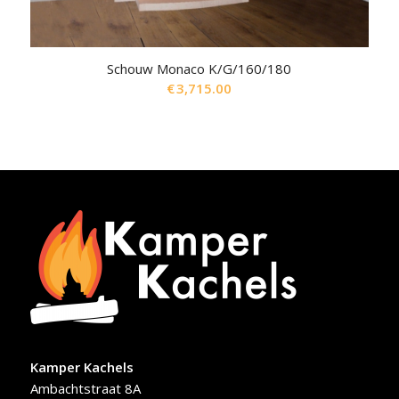
Schouw Monaco K/G/160/180
€
3,715.00
Kamper Kachels
Ambachtstraat 8A