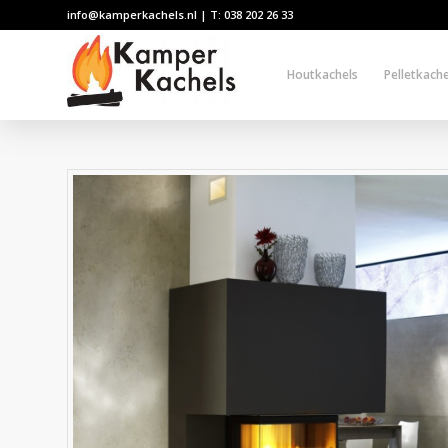
info@kamperkachels.nl | T: 038 202 26 33
Houtkachels
Pelletkache