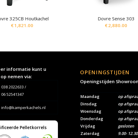
ovre 325CB Houtkachel
Dovre Sense 303
€
1,821.00
€
2,880.00
er informatie kunt u
OPENINGSTIJDEN
 op nemen via:
Openingstijden Showroo
038 2022633
/
06 52541347
Maandag
op afspra
Dinsdag
op afspra
info@kamperkachels.nl
Woensdag
op afspra
Donderdag
op afspra
Vrijdag
gesloten
ificeerde Pelletkorrels
Zaterdag
9.00- 12.30