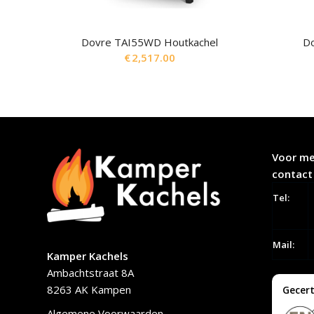
Dovre TAI55WD Houtkachel
D
€
2,517.00
Voor me
contact
Tel:
Mail:
Kamper Kachels
Ambachtstraat 8A
8263 AK Kampen
Gecert
Algemene Voorwaarden