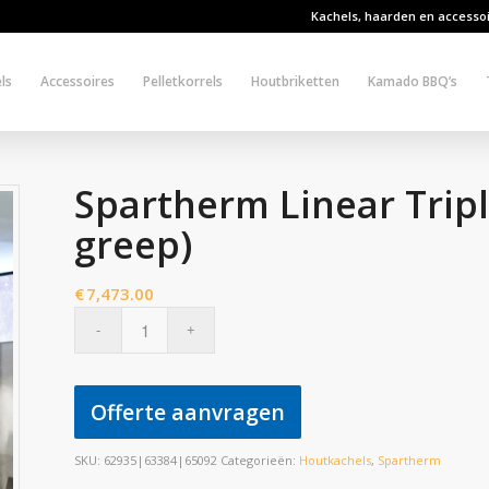
Kachels, haarden en accesso
ls
Accessoires
Pelletkorrels
Houtbriketten
Kamado BBQ’s
Spartherm Linear Tripl
greep)
€
7,473.00
Offerte aanvragen
SKU:
62935|63384|65092
Categorieën:
Houtkachels
,
Spartherm