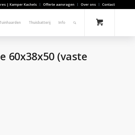
ires | Kamper Kachels
Offerte aanvragen
Over ons
Contact
Tuinhaarden
Thuisbatterij
Info
e 60x38x50 (vaste