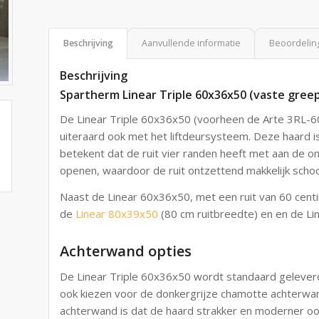
Beschrijving
Aanvullende informatie
Beoordeling
Beschrijving
Spartherm Linear Triple 60x36x50 (vaste gree
De Linear Triple 60x36x50 (voorheen de Arte 3RL-60
uiteraard ook met het liftdeursysteem. Deze haard is 
betekent dat de ruit vier randen heeft met aan de on
openen, waardoor de ruit ontzettend makkelijk schoo
Naast de Linear 60x36x50, met een ruit van 60 centi
de
Linear 80x39x50
(80 cm ruitbreedte) en en de Li
Achterwand opties
De Linear Triple 60x36x50 wordt standaard gelever
ook kiezen voor de donkergrijze chamotte achterwa
achterwand is dat de haard strakker en moderner o