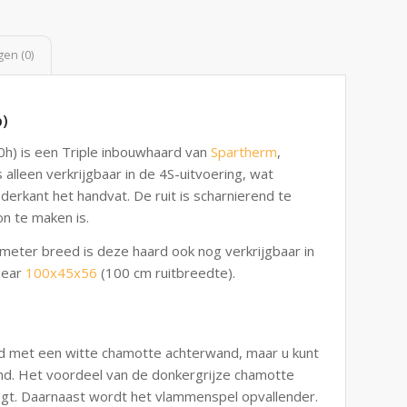
en (0)
p)
h) is een Triple inbouwhaard van
Spartherm
,
alleen verkrijgbaar in de 4S-uitvoering, wat
derkant het handvat. De ruit is scharnierend te
n te maken is.
meter breed is deze haard ook nog verkrijgbaar in
near
100x45x56
(100 cm ruitbreedte).
d met een witte chamotte achterwand, maar u kunt
nd. Het voordeel van de donkergrijze chamotte
ogt. Daarnaast wordt het vlammenspel opvallender.