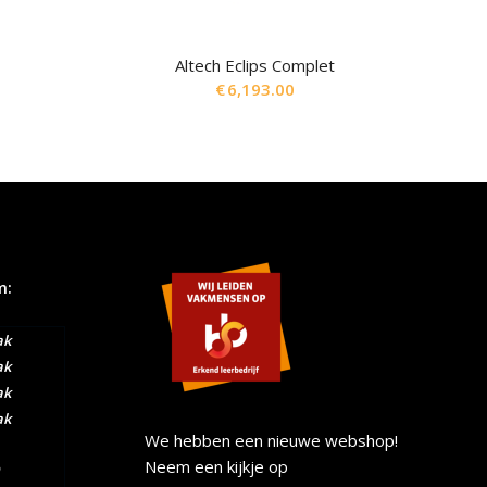
Altech Eclips Complet
€
6,193.00
m:
ak
ak
ak
ak
We hebben een nieuwe webshop!
Neem een kijkje op