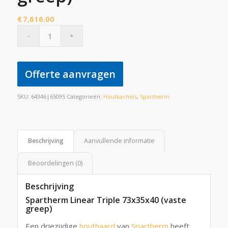
€
7,616.00
Offerte aanvragen
SKU:
64346|65095
Categorieën:
Houtkachels
,
Spartherm
Beschrijving
Aanvullende informatie
Beoordelingen (0)
Beschrijving
Spartherm Linear Triple 73x35x40 (vaste
greep)
Een driezijdige
houthaard
van
Spartherm
heeft