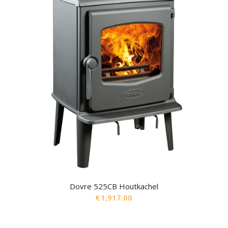
Dovre 525CB Houtkachel
€
1,917.00