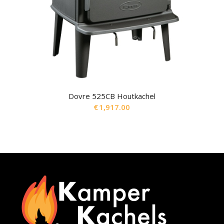
Dovre 525CB Houtkachel
€
1,917.00