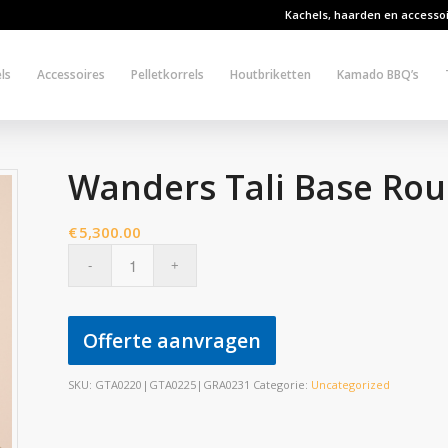
Kachels, haarden en accesso
ls
Accessoires
Pelletkorrels
Houtbriketten
Kamado BBQ’s
Wanders Tali Base Rou
€
5,300.00
Offerte aanvragen
SKU:
GTA0220|GTA0225|GRA0231
Categorie:
Uncategorized