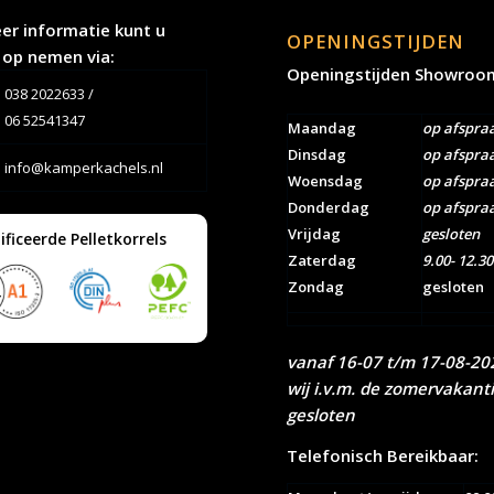
er informatie kunt u
OPENINGSTIJDEN
 op nemen via:
Openingstijden Showroo
038 2022633
/
06 52541347
Maandag
op afspra
Dinsdag
op afspra
info@kamperkachels.nl
Woensdag
op afspra
Donderdag
op afspra
Vrijdag
gesloten
ificeerde Pelletkorrels
Zaterdag
9.00- 12.30
Zondag
gesloten
vanaf 16-07 t/m 17-08-202
wij i.v.m. de zomervakant
gesloten
Telefonisch Bereikbaar: