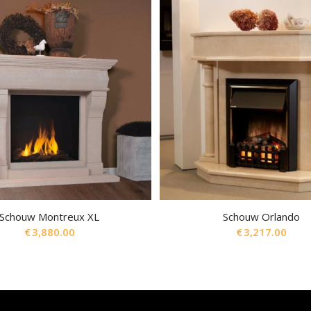
Schouw Montreux XL
Schouw Orlando
€
3,880.00
€
3,217.00