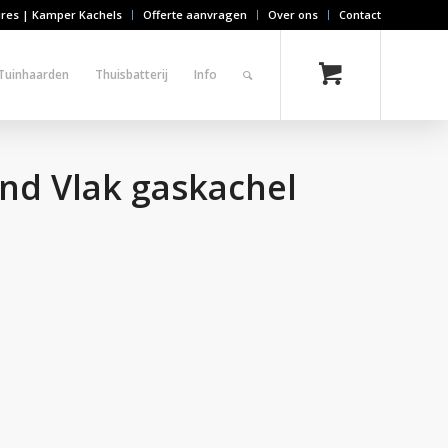
ires | Kamper Kachels
Offerte aanvragen
Over ons
Contact
Tuinhaarden
Thuisbatterij
Info
nd Vlak gaskachel