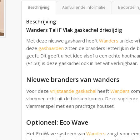
Beschrijving
Aanvullende informatie
Beoordeling
Beschrijving
Wanders Tali F Vlak gaskachel driezijdig
Met deze nieuwe gashaard heeft
Wanders
unieke vr
deze
gashaarden
zitten de branders letterlijk in de
geeft. Dit geeft u het idee alsof u een echte houtha
(€150) is deze gaskachel ook in het wit verkrijgbaar.
Nieuwe branders van wanders
Voor deze
vrijstaande gaskachel
heeft
Wanders
comp
vlammen echt uit de blokken komen. Deze suprieure v
vlammenspel met een prachtige houtset.
Optioneel: Eco Wave
Het EcoWave systeem van
Wanders
zorgt voor een 