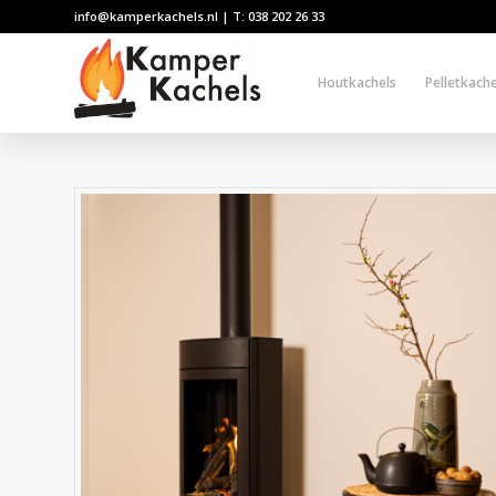
info@kamperkachels.nl | T: 038 202 26 33
Houtkachels
Pelletkache