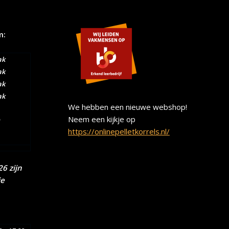
m:
ak
ak
ak
ak
We hebben een nieuwe webshop!
Neem een kijkje op
https://onlinepelletkorrels.nl/
6 zijn
ie