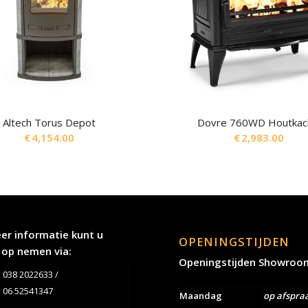
Altech Torus Depot
Dovre 760WD Houtkac
€
4,154.00
€
2,983.00
er informatie kunt u
OPENINGSTIJDEN
 op nemen via:
Openingstijden Showroo
038 2022633
/
06 52541347
Maandag
op afspra