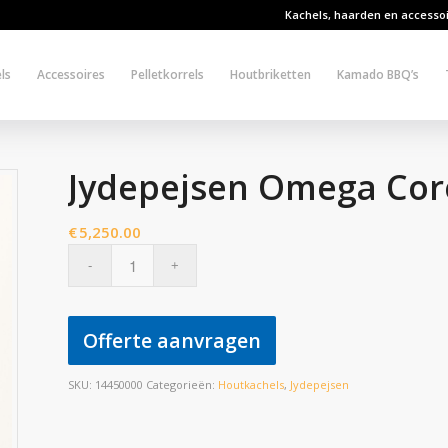
Kachels, haarden en accesso
ls
Accessoires
Pelletkorrels
Houtbriketten
Kamado BBQ’s
Jydepejsen Omega Cor
€
5,250.00
Offerte aanvragen
SKU:
14450000
Categorieën:
Houtkachels
,
Jydepejsen