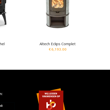
hel
Altech Eclips Complet
€
6,193.00
m:
ak