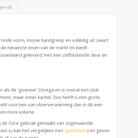
en (0)
n ronde vorm, mooie handgreep en volledig uit zwart
de nieuwste eisen van de markt en biedt
 standaard geleverd met een zelfsluitende deur en
 als de ‘gewone’ Omega en is vooral een stuk
ment, maar meer kachel. Dus heeft u een grote
ld voorzien van vloerverwarming dan is dit een
 een mooi volume.
bij de Core gebruik gemaakt van zogenaamde
st (u kan het vergelijken met
speksteen
) en geven
k af aan de ruimte.