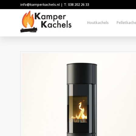
info@kamperkachels.nl | T: 038 202 26 33
Houtkachels
Pelletkache