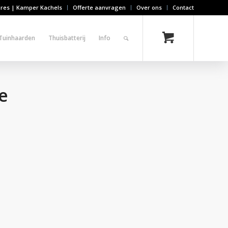
ires | Kamper Kachels
Offerte aanvragen
Over ons
Contact
Tuinhaarden
Thuisbatterij
Info
e