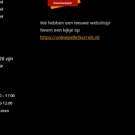
ak
ak
ak
We hebben een nieuwe webshop!
Neem een kijkje op
https://onlinepelletkorrels.nl/
6 zijn
ie
0 – 17:00
0-12.00
loten