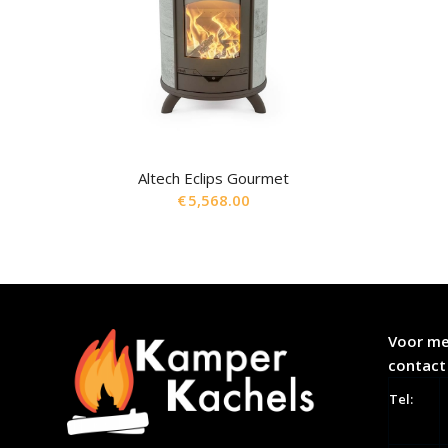
Altech Eclips Gourmet
€
5,568.00
Voor me
contact
Tel: