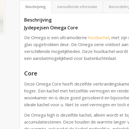
Beschrijving
Aanvullende informatie
Beoordeling
Beschrijving
Jydepejsen Omega Core
De Omega is een ultramoderne
houtkachel
, met zij
glas opgetrokken deur. De Omega serie voldoet aan 
verschillende mogelijkheden. Deze houtkachel wordt
een aansluitmogelijkheid voor buitenluchtinlaat.
Core
Deze Omega Core heeft dezelfde verbrandingskamer
hoger. Een kachel met hetzelfde vermogen en rende
woonkamer en is deze goed geïsoleerd en bijvoorbee
ideale kachel voor u. Niet te veel vermogen en toch
De Omega high is dezelfde kachel, alleen wordt er 
accumulatiestenen. Deze houden de warmte langer va
de warmte, ook nadat de kachel gedoofd is, geleidelij