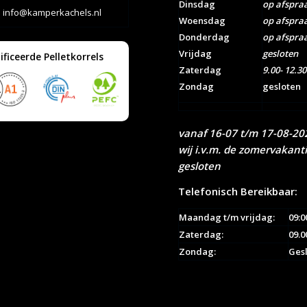
Dinsdag
op afspra
info@kamperkachels.nl
Woensdag
op afspra
Donderdag
op afspra
Vrijdag
gesloten
ificeerde Pelletkorrels
Zaterdag
9.00- 12.30
Zondag
gesloten
vanaf 16-07 t/m 17-08-202
wij i.v.m. de zomervakant
gesloten
Telefonisch Bereikbaar:
Maandag t/m vrijdag:
09:0
Zaterdag:
09.0
Zondag:
Ges