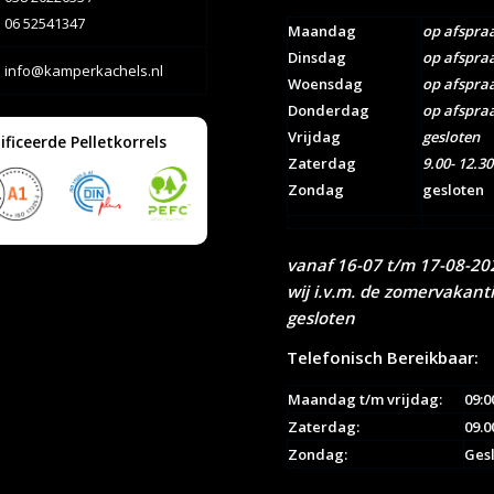
06 52541347
Maandag
op afspra
Dinsdag
op afspra
info@kamperkachels.nl
Woensdag
op afspra
Donderdag
op afspra
Vrijdag
gesloten
ificeerde Pelletkorrels
Zaterdag
9.00- 12.30
Zondag
gesloten
vanaf 16-07 t/m 17-08-202
wij i.v.m. de zomervakant
gesloten
Telefonisch Bereikbaar:
Maandag t/m vrijdag:
09:0
Zaterdag:
09.0
Zondag:
Ges