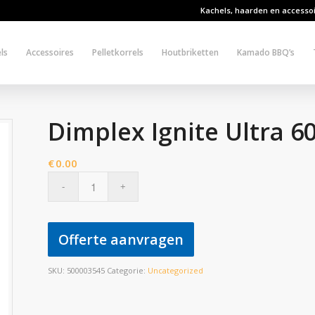
Kachels, haarden en accesso
ls
Accessoires
Pelletkorrels
Houtbriketten
Kamado BBQ’s
Dimplex Ignite Ultra 6
€
0.00
Offerte aanvragen
SKU:
500003545
Categorie:
Uncategorized