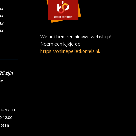
ak
ak
ak
ak
We hebben een nieuwe webshop!
Neem een kijkje op
https://onlinepelletkorrels.nl/
6 zijn
ie
0 – 17:00
0-12.00
loten