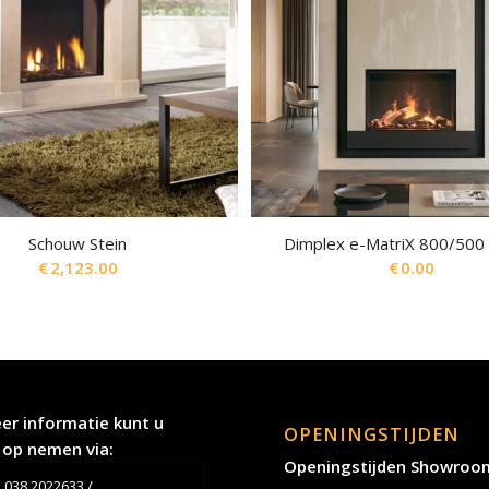
Schouw Stein
Dimplex e-MatriX 800/500 
€
2,123.00
€
0.00
er informatie kunt u
OPENINGSTIJDEN
 op nemen via:
Openingstijden Showroo
038 2022633
/