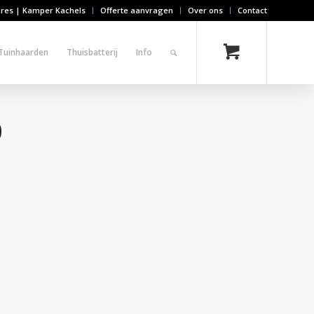
ires | Kamper Kachels
Offerte aanvragen
Over ons
Contact
Tuinhaarden
Thuisbatterij
Info
0