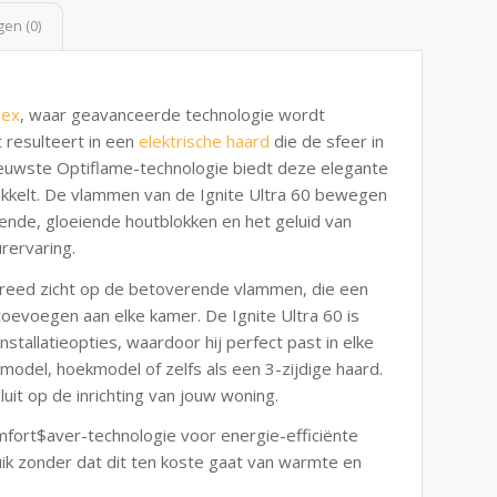
en (0)
lex
, waar geavanceerde technologie wordt
 resulteert in een
elektrische haard
die de sfeer in
ieuwste Optiflame-technologie biedt deze elegante
rikkelt. De vlammen van de Ignite Ultra 60 bewegen
rende, gloeiende houtblokken en het geluid van
rervaring.
 breed zicht op de betoverende vlammen, die een
evoegen aan elke kamer. De Ignite Ultra 60 is
nstallatieopties, waardoor hij perfect past in elke
odel, hoekmodel of zelfs als een 3-zijdige haard.
nsluit op de inrichting van jouw woning.
fort$aver-technologie voor energie-efficiënte
ik zonder dat dit ten koste gaat van warmte en