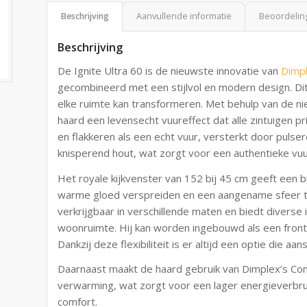
Beschrijving
Aanvullende informatie
Beoordeling
Beschrijving
De Ignite Ultra 60 is de nieuwste innovatie van
Dimp
gecombineerd met een stijlvol en modern design. Dit
elke ruimte kan transformeren. Met behulp van de n
haard een levensecht vuureffect dat alle zintuigen p
en flakkeren als een echt vuur, versterkt door pulse
knisperend hout, wat zorgt voor een authentieke vuu
Het royale kijkvenster van 152 bij 45 cm geeft een
warme gloed verspreiden en een aangename sfeer to
verkrijgbaar in verschillende maten en biedt diverse i
woonruimte. Hij kan worden ingebouwd als een frontm
Dankzij deze flexibiliteit is er altijd een optie die aa
Daarnaast maakt de haard gebruik van Dimplex’s Com
verwarming, wat zorgt voor een lager energieverbru
comfort.