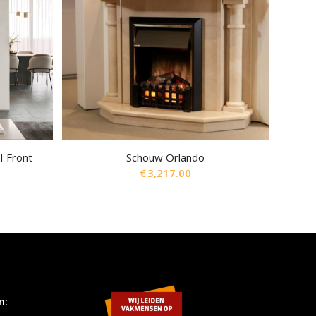
I Front
Schouw Orlando
€
3,217.00
m: