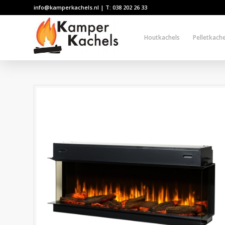
info@kamperkachels.nl | T: 038 202 26 33
Houtkachels
Pelletkache