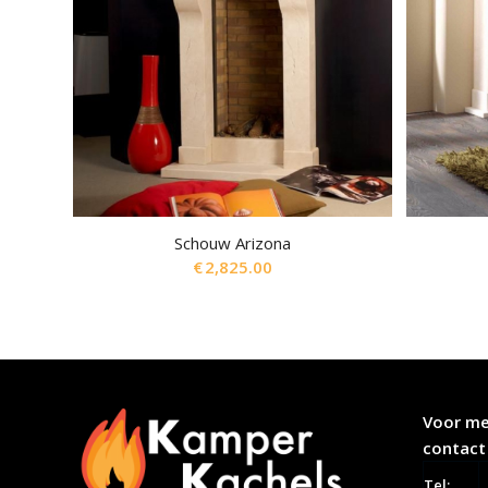
Schouw Arizona
€
2,825.00
Voor me
contact
Tel: