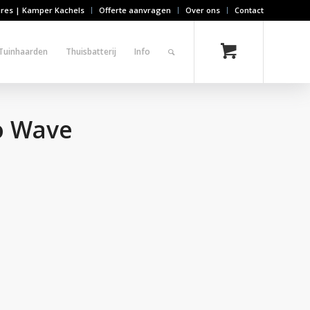
ires | Kamper Kachels
Offerte aanvragen
Over ons
Contact
Tuinhaarden
Thuisbatterij
Info
o Wave