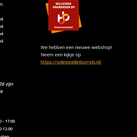
m:
ak
ak
ak
ak
We hebben een nieuwe webshop!
Neem een kijkje op
https://onlinepelletkorrels.nl/
6 zijn
ie
0 – 17:00
0-12.00
loten