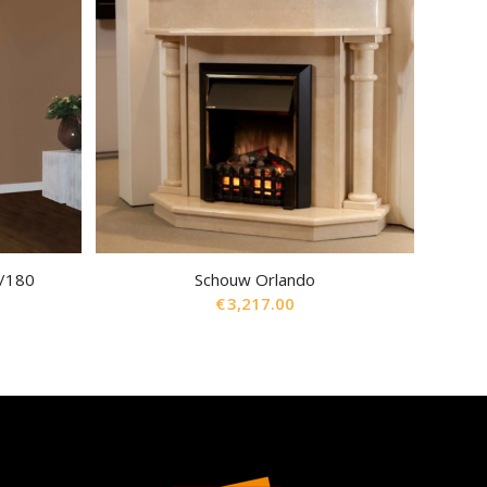
/180
Schouw Orlando
€
3,217.00