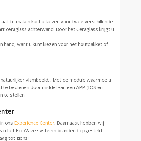
aak te maken kunt u kiezen voor twee verschillende
t ceraglass achterwand. Door het Ceraglass krijgt u
en hand, want u kunt kiezen voor het houtpakket of
atuurlijker vlambeeld. . Met de module waarmee u
rd te bedienen door middel van een APP (IOS en
 te stellen.
enter
 in ons
Experience Center
. Daarnaast hebben wij
n van het EcoWave systeem brandend opgesteld
aag tot ziens!