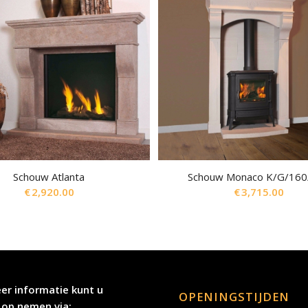
Schouw Atlanta
Schouw Monaco K/G/160
€
2,920.00
€
3,715.00
er informatie kunt u
OPENINGSTIJDEN
 op nemen via: