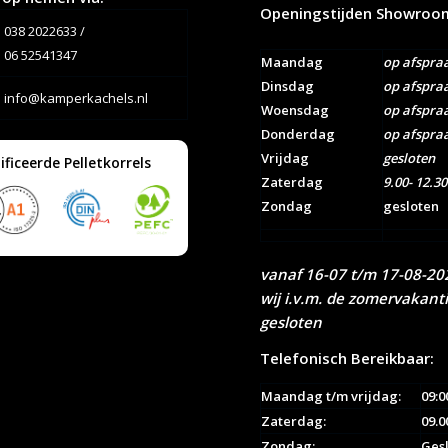
Openingstijden Showroo
038 2022633
/
06 52541347
Maandag
op afspra
Dinsdag
op afspra
info@kamperkachels.nl
Woensdag
op afspra
Donderdag
op afspra
Vrijdag
gesloten
ificeerde Pelletkorrels
Zaterdag
9.00- 12.30
Zondag
gesloten
vanaf 16-07 t/m 17-08-202
wij i.v.m. de zomervakant
gesloten
Telefonisch Bereikbaar:
Maandag t/m vrijdag:
09:0
Zaterdag:
09.0
Zondag:
Ges