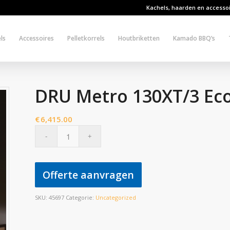
Kachels, haarden en accesso
ls
Accessoires
Pelletkorrels
Houtbriketten
Kamado BBQ’s
DRU Metro 130XT/3 Ec
€
6,415.00
Offerte aanvragen
SKU:
45697
Categorie:
Uncategorized