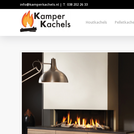
info@kamperkachels.nl | T: 038 202 26 33
Houtkachels
Pelletkache