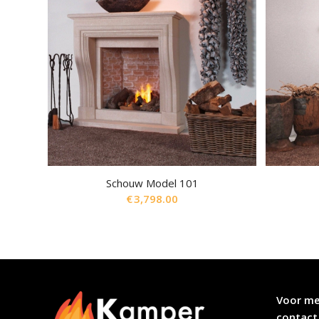
Schouw Model 101
€
3,798.00
Voor me
contact