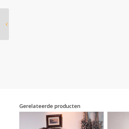
DRU Metro 130XT/2 Eco
Wave
Gerelateerde producten