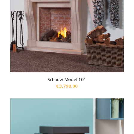
Schouw Model 101
€
3,798.00