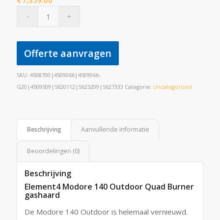
€
7,359.00
Offerte aanvragen
SKU:
4508700|4509066|4509066-
G20|4509509|5620112|5625209|5627333
Categorie:
Uncategorized
Beschrijving
Aanvullende informatie
Beoordelingen (0)
Beschrijving
Element4 Modore 140 Outdoor Quad Burner
gashaard
De Modore 140 Outdoor is helemaal vernieuwd.