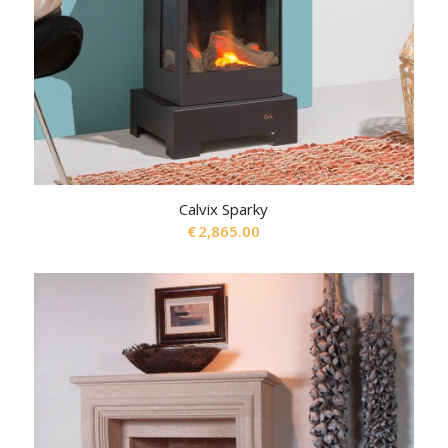
Calvix Sparky
€
2,865.00