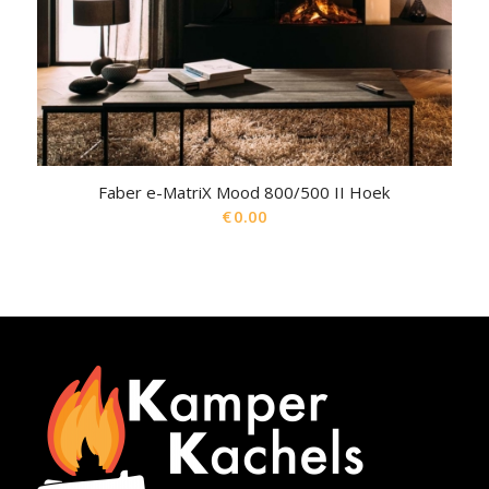
Faber e-MatriX Mood 800/500 II Hoek
€
0.00