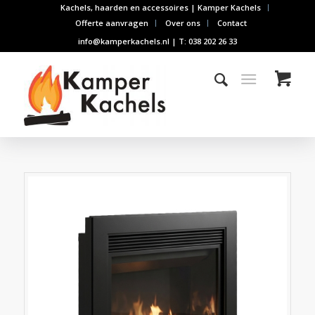
Kachels, haarden en accessoires | Kamper Kachels
Offerte aanvragen
Over ons
Contact
info@kamperkachels.nl | T: 038 202 26 33