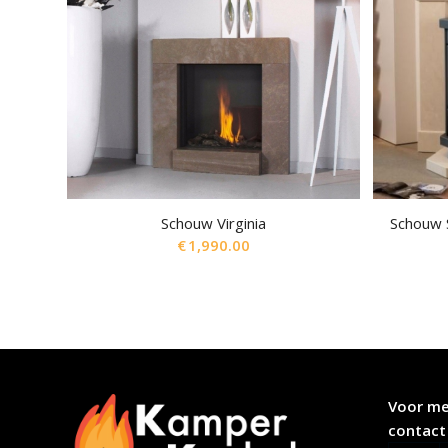
Schouw Virginia
Schouw S
€
1,990.00
Voor me
contact