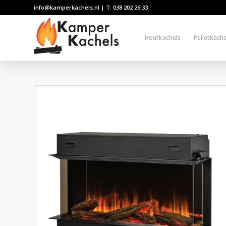
info@kamperkachels.nl | T: 038 202 26 33
Houtkachels
Pelletkache