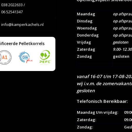
038 2022633
/
06 52541347
Maandag
op afspra
Dinsdag
op afspra
info@kamperkachels.nl
Woensdag
op afspra
Donderdag
op afspra
Vrijdag
gesloten
ificeerde Pelletkorrels
Zaterdag
9.00- 12.30
Zondag
gesloten
vanaf 16-07 t/m 17-08-202
wij i.v.m. de zomervakant
gesloten
Telefonisch Bereikbaar:
Maandag t/m vrijdag:
09:0
Zaterdag:
09.0
Zondag:
Ges