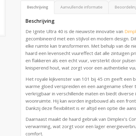
Beschrijving
Aanvullende informatie
Beoordeling
Beschrijving
De Ignite Ultra 40 is de nieuwste innovatie van
Dimp
gecombineerd met een stijlvol en modern design. Dit
elke ruimte kan transformeren. Met behulp van de n
haard een levensecht vuureffect dat alle zintuigen p
en flakkeren als een echt vuur, versterkt door pulse
knisperend hout, wat zorgt voor een authentieke vuu
Het royale kijkvenster van 101 bij 45 cm geeft een
warme gloed verspreiden en een aangename sfeer to
verkrijgbaar in verschillende maten en biedt diverse i
woonruimte. Hij kan worden ingebouwd als een frontm
Dankzij deze flexibiliteit is er altijd een optie die aa
Daarnaast maakt de haard gebruik van Dimplex’s Com
verwarming, wat zorgt voor een lager energieverbru
comfort.