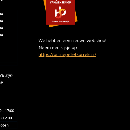
ak
ak
ak
ak
We hebben een nieuwe webshop!
Neem een kijkje op
https://onlinepelletkorrels.nl/
6 zijn
ie
0 – 17:00
0-12.00
loten