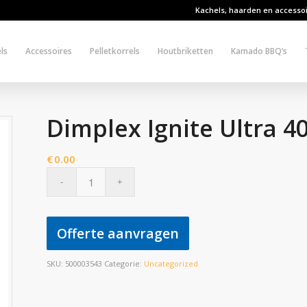
Kachels, haarden en accesso
ls
Accessoires
Pelletkorrels
Houtbriketten
Kamado BBQ’s
Dimplex Ignite Ultra 4
€
0.00
Offerte aanvragen
SKU:
500003543
Categorie:
Uncategorized