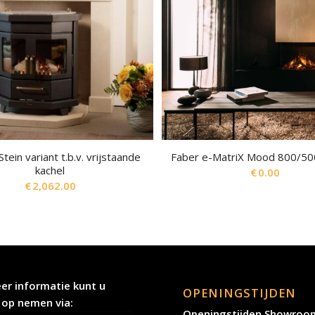
tein variant t.b.v. vrijstaande
Faber e-MatriX Mood 800/50
kachel
€
0.00
€
2,062.00
er informatie kunt u
OPENINGSTIJDEN
 op nemen via:
Openingstijden Showroo