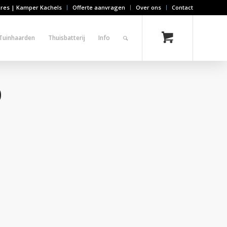
ires | Kamper Kachels
Offerte aanvragen
Over ons
Contact
Tuinhaarden
Thuisbatterij
Info
0