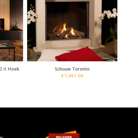
0 II Hoek
Schouw Toronto
€
1,961.00
m: