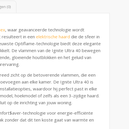
en (0)
lex
, waar geavanceerde technologie wordt
 resulteert in een
elektrische haard
die de sfeer in
ieuwste Optiflame-technologie biedt deze elegante
rikkelt. De vlammen van de Ignite Ultra 40 bewegen
rende, gloeiende houtblokken en het geluid van
rervaring.
 breed zicht op de betoverende vlammen, die een
evoegen aan elke kamer. De Ignite Ultra 40 is
nstallatieopties, waardoor hij perfect past in elke
odel, hoekmodel of zelfs als een 3-zijdige haard.
nsluit op de inrichting van jouw woning.
fort$aver-technologie voor energie-efficiënte
ik zonder dat dit ten koste gaat van warmte en