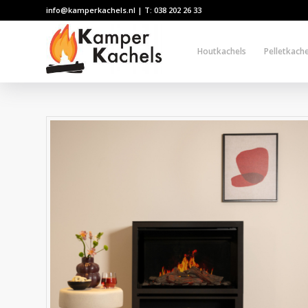
info@kamperkachels.nl | T: 038 202 26 33
Houtkachels
Pelletkache